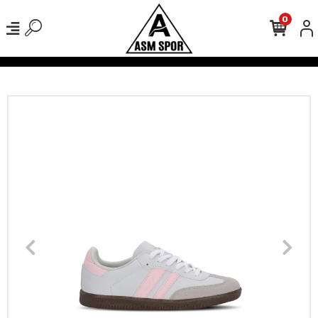
0
verişlerinizde Kargo Ücretsiz!
500 TL Üzeri Tüm Alışverişlerinizde 