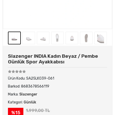
Slazenger INDIA Kadın Beyaz / Pembe
Günlük Spor Ayakkabısı
Ürün Kodu:
SA25LK039-061
Barkod:
8683678566119
Marka:
Slazenger
Kategori:
Günlük
1.999,00 TL
%15