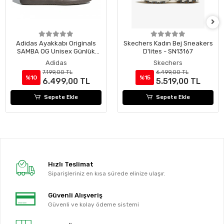
Adidas Ayakkabı Originals
Skechers Kadın Bej Sneakers
SAMBA OG Unisex Günlük
D'lites - SN13167
Ayakkabı B75806
Adidas
Skechers
7.199,00 TL
6.499,00 TL
%10
%15
6.499,00 TL
5.519,00 TL
Sepete Ekle
Sepete Ekle
Hızlı Teslimat
Siparişleriniz en kısa sürede elinize ulaşır.
Güvenli Alışveriş
Güvenli ve kolay ödeme sistemi