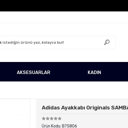
Ücretsiz!
500 TL Üzeri Tüm Alışverişlerinizde Kargo 
AKSESUARLAR
KADIN
Adidas Ayakkabı Originals SAM
Ürün Kodu:
B75806