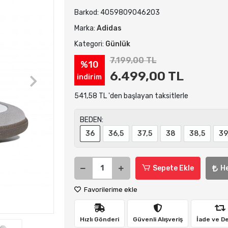
Barkod:
4059809046203
Marka:
Adidas
Kategori:
Günlük
7.199,00 TL
%10
6.499,00 TL
indirim
541,58 TL 'den başlayan taksitlerle
BEDEN:
36
36,5
37,5
38
38,5
39
Sepete Ekle
H
Favorilerime ekle
Hızlı Gönderi
Güvenli Alışveriş
İade ve D