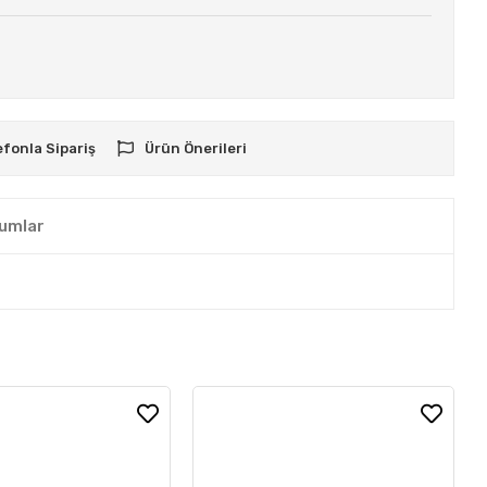
efonla Sipariş
Ürün Önerileri
umlar