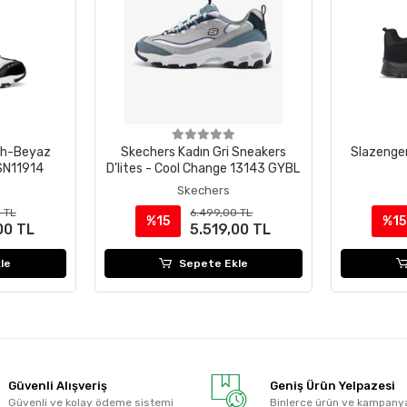
ah-Beyaz
Skechers Kadın Gri Sneakers
Slazenger
 SN11914
D'lites - Cool Change 13143 GYBL
Skechers
 TL
6.499,00 TL
%15
%15
00 TL
5.519,00 TL
le
Sepete Ekle
Güvenli Alışveriş
Geniş Ürün Yelpazesi
Güvenli ve kolay ödeme sistemi
Binlerce ürün ve kampany