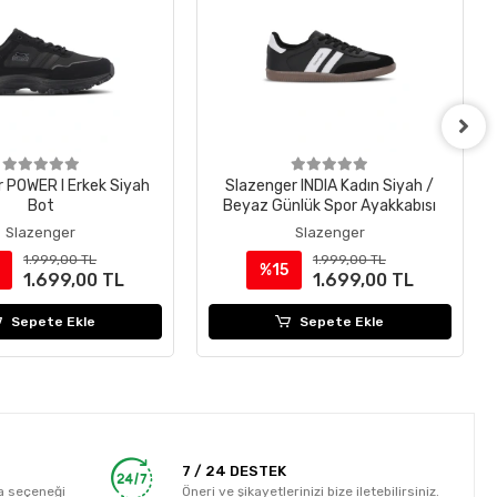
 POWER I Erkek Siyah
Slazenger INDIA Kadın Siyah /
Bot
Beyaz Günlük Spor Ayakkabısı
Slazenger
Slazenger
1.999,00 TL
1.999,00 TL
%15
1.699,00 TL
1.699,00 TL
Sepete Ekle
Sepete Ekle
7 / 24 DESTEK
a seçeneği
Öneri ve şikayetlerinizi bize iletebilirsiniz.