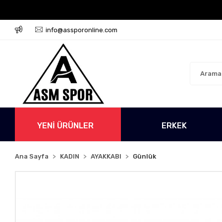
 Ücretsiz!
500 TL Üzeri Tüm Alışverişlerinizde Kargo 
info@assporonline.com
YENİ ÜRÜNLER
ERKEK
Ana Sayfa
KADIN
AYAKKABI
Günlük