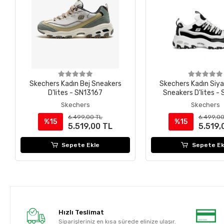
Skechers Kadın Bej Sneakers
Skechers Kadın Siy
D'lites - SN13167
Sneakers D'lites -
Skechers
Skechers
6.499,00 TL
6.499,00
%15
%15
5.519,00 TL
5.519,
Sepete Ekle
Sepete Ek
Hızlı Teslimat
Siparişleriniz en kısa sürede elinize ulaşır.