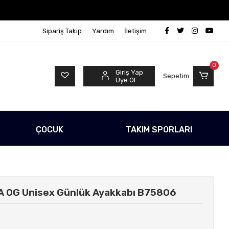
Ücretsiz!
500 TL Üzeri Tüm Alışverişlerinizde Kargo Ü
Sipariş Takip
Yardım
İletişim
0
Giriş Yap
Sepetim
Üye Ol
ÇOCUK
TAKIM SPORLARI
BA OG Unisex Günlük Ayakkabı B75806