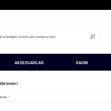
argo Ücretsiz!
500 TL Üzeri Tüm Alışverişlerinizde Ka
AKSESUARLAR
KADIN
ldirimleri
arası
*