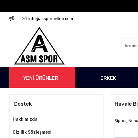
argo Ücretsiz!
500 TL Üzeri Tüm Alışverişlerinizde K
info@assporonline.com
YENİ ÜRÜNLER
ERKEK
Destek
Havale Bi
Hakkımızda
Sipariş Num
Gizlilik Sözleşmesi