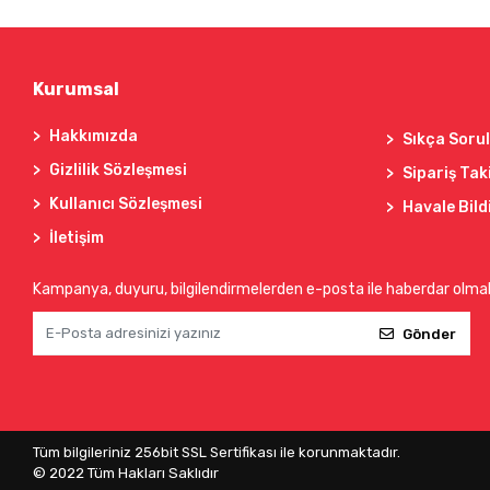
Kurumsal
Hakkımızda
Sıkça Soru
Gizlilik Sözleşmesi
Sipariş Tak
Kullanıcı Sözleşmesi
Havale Bild
İletişim
Kampanya, duyuru, bilgilendirmelerden e-posta ile haberdar olma
Gönder
Tüm bilgileriniz 256bit SSL Sertifikası ile korunmaktadır.
© 2022
Tüm Hakları Saklıdır