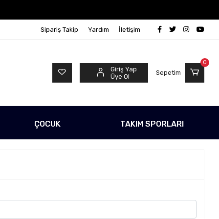
rgo Ücretsiz!
500 TL Üzeri Tüm Alışverişlerinizde Ka
Sipariş Takip
Yardım
İletişim
0
Giriş Yap
Sepetim
Üye Ol
ÇOCUK
TAKIM SPORLARI