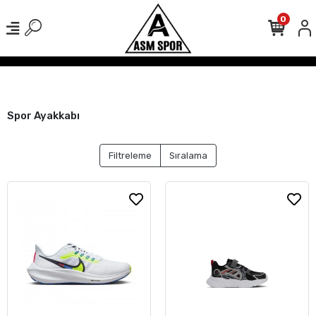
0
işlerinizde Kargo Ücretsiz!
500 TL Üzeri Tüm Alışverişlerinizde Karg
Spor Ayakkabı
Filtreleme
Sıralama