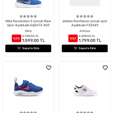
Nike Revolution 5 Çocuk Mavi
adidas Runfalcon çocuk spor
Spor Ayakkabı bq5673-403
Ayakkabı F36549
Nike
Adidas
2.499,00 TL
2.299,00 TL
%36
%22
1.599,00 TL
1.799,00 TL
Sepete Ekle
Sepete Ekle