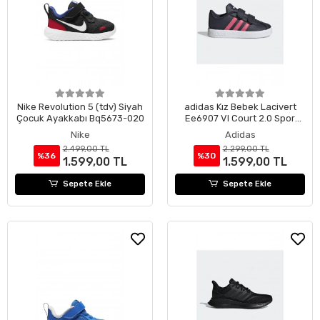
Nike Revolution 5 (tdv) Siyah
adidas Kız Bebek Lacivert
Çocuk Ayakkabı Bq5673-020
Ee6907 Vl Court 2.0 Spor
Ayakkabı EE6907
Nike
Adidas
2.499,00 TL
2.299,00 TL
%36
%30
1.599,00 TL
1.599,00 TL
Sepete Ekle
Sepete Ekle