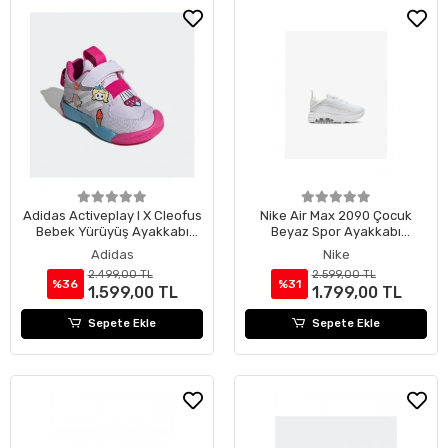
Adidas Activeplay I X Cleofus
Nike Air Max 2090 Çocuk
Bebek Yürüyüş Ayakkabı
Beyaz Spor Ayakkabı
FW8395
Cu2092-100
Adidas
Nike
2.499,00 TL
2.599,00 TL
%36
%31
1.599,00 TL
1.799,00 TL
Sepete Ekle
Sepete Ekle