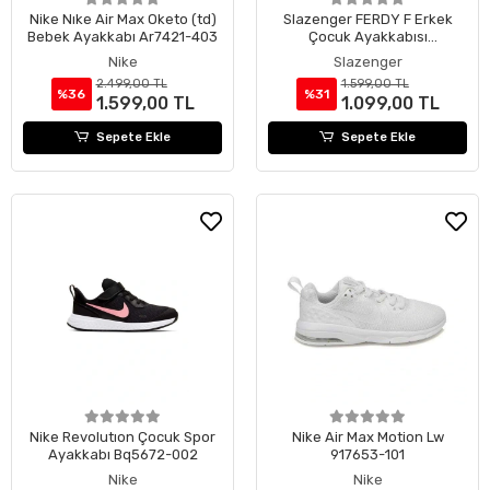
Nike Nıke Air Max Oketo (td)
Slazenger FERDY F Erkek
Bebek Ayakkabı Ar7421-403
Çocuk Ayakkabısı
SA12LF247-000
Nike
Slazenger
2.499,00 TL
1.599,00 TL
%36
%31
1.599,00 TL
1.099,00 TL
Sepete Ekle
Sepete Ekle
Nike Revolutıon Çocuk Spor
Nike Air Max Motion Lw
Ayakkabı Bq5672-002
917653-101
Nike
Nike