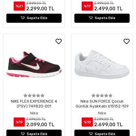
2.899,00 TL
2.999,00 TL
%21
%17
2.299,00 TL
2.499,00 TL
Sepete Ekle
Sepete Ekle
NIKE FLEX EXPERIENCE 4
Nike SUN FORCE Çocuk
(PSV) 749820-001
Günlük Ayakkabı 615152-109
Nike
Nike
2.599,00 TL
3.299,00 TL
%19
%18
2.099,00 TL
2.699,00 TL
Sepete Ekle
Sepete Ekle