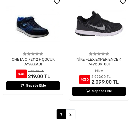
CHETA C 72112 F ÇOCUK
NİKE FLEX EXPERIENCE 4
AYAKKABI
749809-001
Nike
399,00 TL
%45
219,00 TL
2.999,00 TL
%30
2.099,00 TL
Sepete Ekle
Sepete Ekle
1
2