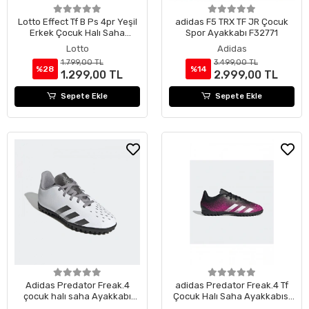
Lotto Effect Tf B Ps 4pr Yeşil
adidas F5 TRX TF JR Çocuk
Erkek Çocuk Halı Saha
Spor Ayakkabı F32771
Ayakkabısı
Lotto
Adidas
1.799,00 TL
3.499,00 TL
%28
%14
1.299,00 TL
2.999,00 TL
Sepete Ekle
Sepete Ekle
Adidas Predator Freak.4
adidas Predator Freak.4 Tf
çocuk halı saha Ayakkabı
Çocuk Halı Saha Ayakkabısı
FY6343
Fw7537