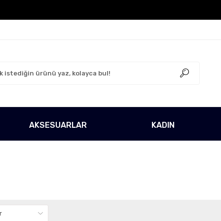
retsiz!
500 TL Üzeri Tüm Alışverişlerinizde Kargo Ücr
AKSESUARLAR
KADIN