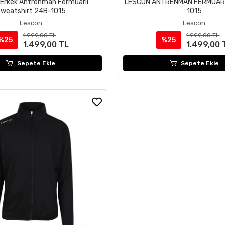
Erkek Antrenman Fermuarlı
LESCON ANTRENMAN FERMUARL
weatshirt 24B-1015
1015
Lescon
Lescon
1.999,00 TL
1.999,00 TL
%25
%25
1.499,00 TL
1.499,00 
Sepete Ekle
Sepete Ekle