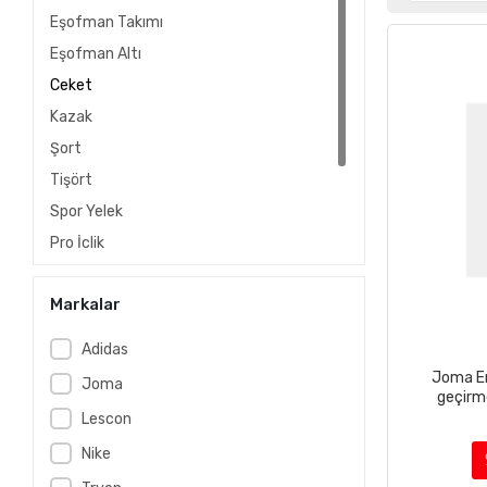
Eşofman Takımı
Eşofman Altı
Ceket
Kazak
Şort
Tişört
Spor Yelek
Pro İçlik
Forma
Markalar
Tayt
Yelek
Adidas
Joma Er
Joma
geçirm
Lescon
Nike