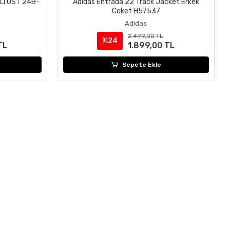
I ÜST 24B-
Adidas Entrada 22 Track Jacket Erkek
Ceket H57537
Adidas
2.499,00 TL
%24
TL
1.899,00 TL
Sepete Ekle