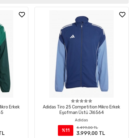
ikro Erkek
Adidas Tiro 25 Competition Mikro Erkek
45
Eşofman Üstü JI6564
Adidas
4.499,00 TL
%11
TL
3.999,00 TL