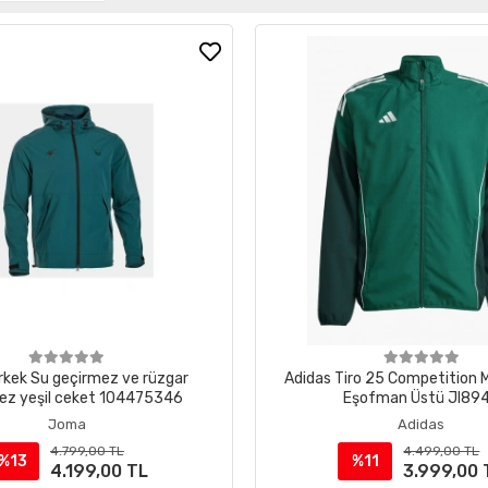
kek Su geçirmez ve rüzgar
Adidas Tiro 25 Competition M
ez yeşil ceket 104475346
Eşofman Üstü JI89
Joma
Adidas
4.799,00 TL
4.499,00 TL
%13
%11
4.199,00 TL
3.999,00 