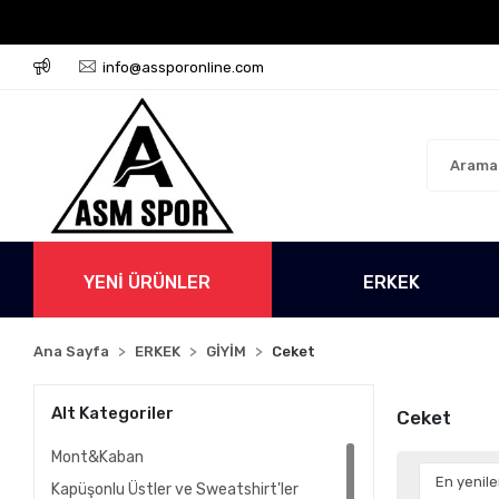
retsiz!
500 TL Üzeri Tüm Alışverişlerinizde Kargo Üc
info@assporonline.com
YENİ ÜRÜNLER
ERKEK
Ana Sayfa
ERKEK
GİYİM
Ceket
Alt Kategoriler
Ceket
Mont&Kaban
Kapüşonlu Üstler ve Sweatshirt'ler