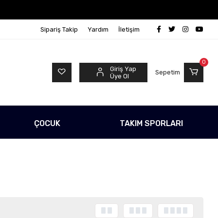
etsiz!
500 TL Üzeri Tüm Alışverişlerinizde Kargo Ücr
Sipariş Takip
Yardım
İletişim
0
Giriş Yap
Sepetim
Üye Ol
ÇOCUK
TAKIM SPORLARI