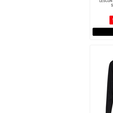
LESCON 
S