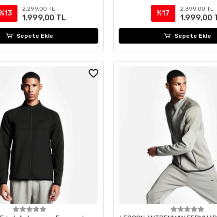
2.299,00 TL
2.399,00 TL
%13
%17
1.999,00 TL
1.999,00 
Sepete Ekle
Sepete Ekle