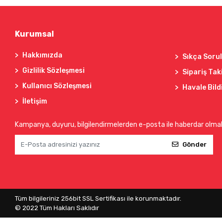
Kurumsal
Hakkımızda
Sıkça Soru
Gizlilik Sözleşmesi
Sipariş Tak
Kullanıcı Sözleşmesi
Havale Bild
İletişim
Kampanya, duyuru, bilgilendirmelerden e-posta ile haberdar olma
Gönder
Tüm bilgileriniz 256bit SSL Sertifikası ile korunmaktadır.
© 2022
Tüm Hakları Saklıdır