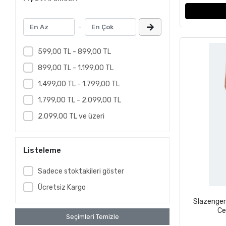
Jump
Kamachi
-
Lescon
Lig
599,00 TL - 899,00 TL
Lotto
899,00 TL - 1.199,00 TL
Lumberjack
1.499,00 TL - 1.799,00 TL
MİKASA
1.799,00 TL - 2.099,00 TL
Molten
2.099,00 TL ve üzeri
NEW BALANCE
Nike
Listeleme
Puma
Sadece stoktakileri göster
Raru
Ücretsiz Kargo
Reusch
Slazenger
Salomon
Ce
Seçimleri Temizle