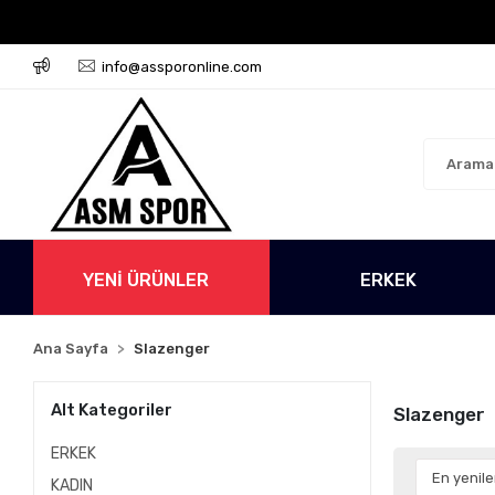
iz!
500 TL Üzeri Tüm Alışverişlerinizde Kargo Ücretsi
info@assporonline.com
YENİ ÜRÜNLER
ERKEK
Ana Sayfa
Slazenger
Alt Kategoriler
Slazenger
ERKEK
KADIN