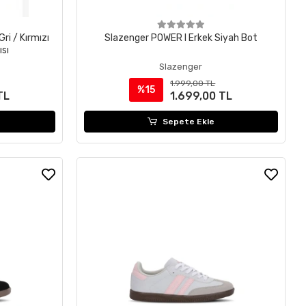
ri / Kırmızı
Slazenger POWER I Erkek Siyah Bot
sı
Slazenger
1.999,00 TL
%15
TL
1.699,00 TL
Sepete Ekle