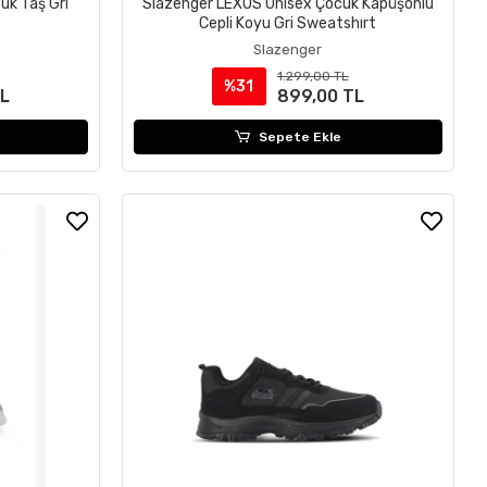
uk Taş Gri
Slazenger LEXUS Unisex Çocuk Kapüşonlu
Cepli Koyu Gri Sweatshırt
Slazenger
1.299,00 TL
%31
TL
899,00 TL
Sepete Ekle