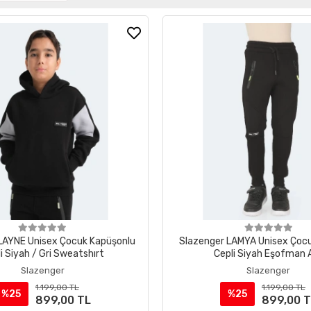
LAYNE Unisex Çocuk Kapüşonlu
Slazenger LAMYA Unisex Çoc
i Siyah / Gri Sweatshırt
Cepli Siyah Eşofman A
Slazenger
Slazenger
1.199,00 TL
1.199,00 TL
%25
%25
899,00 TL
899,00 