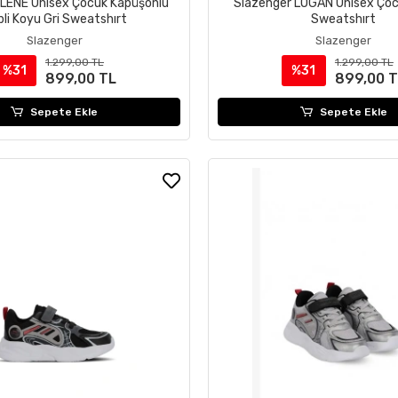
 LENE Unisex Çocuk Kapüşonlu
Slazenger LOGAN Unisex Çoc
li Koyu Gri Sweatshırt
Sweatshırt
Slazenger
Slazenger
1.299,00 TL
1.299,00 TL
%31
%31
899,00 TL
899,00 
Sepete Ekle
Sepete Ekle