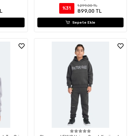
1.299,00 TL
%31
L
899,00 TL
Sepete Ekle