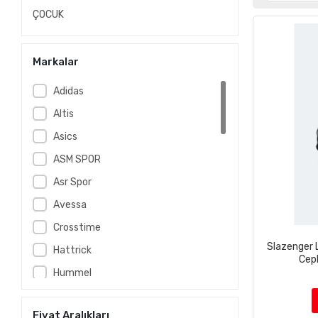
ÇOCUK
Markalar
Adidas
Altis
Asics
ASM SPOR
Asr Spor
Avessa
Crosstime
Slazenger 
Hattrick
Cepl
Hummel
Joma
Fiyat Aralıkları