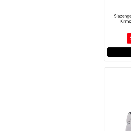
Slazenge
Kırmı