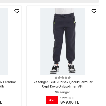
uk Fermuar
Slazenger LAMIS Unisex Çocuk Fermuar
ltı
Cepli Koyu Gri Eşofman Altı
Slazenger
1.199,00 TL
%25
TL
899,00 TL