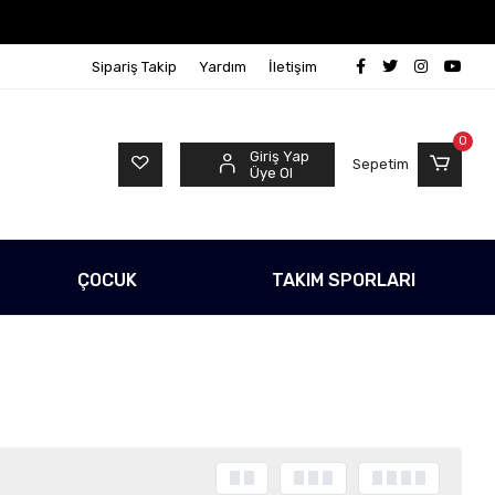
z!
500 TL Üzeri Tüm Alışverişlerinizde Kargo Ücretsi
Sipariş Takip
Yardım
İletişim
0
Giriş Yap
Sepetim
Üye Ol
ÇOCUK
TAKIM SPORLARI