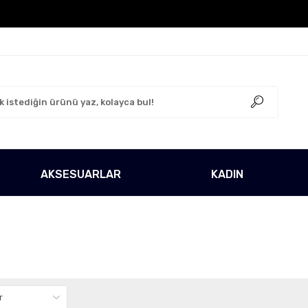
z!
500 TL Üzeri Tüm Alışverişlerinizde Kargo Ücretsi
AKSESUARLAR
KADIN