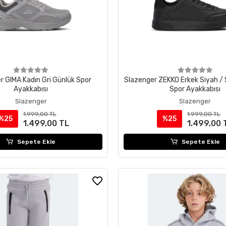
r GIMA Kadın Gri Günlük Spor
Slazenger ZEKKO Erkek Siyah / 
Ayakkabısı
Spor Ayakkabısı
Slazenger
Slazenger
1.999,00 TL
1.999,00 TL
%25
%25
1.499,00 TL
1.499,00 
Sepete Ekle
Sepete Ekle