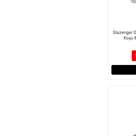
Slazenger O
Koşu 