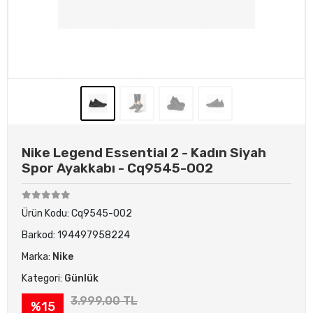
Nike Legend Essential 2 - Kadın Siyah
Spor Ayakkabı - Cq9545-002
Ürün Kodu:
Cq9545-002
Barkod:
194497958224
Marka:
Nike
Kategori:
Günlük
3.999,00 TL
%15