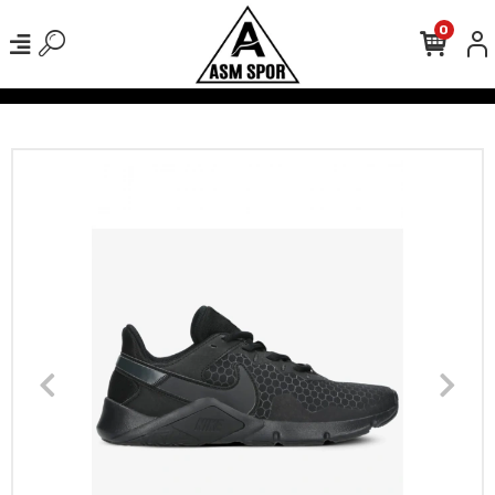
0
verişlerinizde Kargo Ücretsiz!
500 TL Üzeri Tüm Alışverişlerinizde 