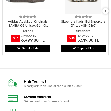
Adidas Ayakkabı Originals
Skechers Kadın Bej Sneakers
SAMBA OG Unisex Günlük
D'lites - SN13167
Ayakkabı B75806
Adidas
Skechers
7.199,00 TL
6.499,00 TL
%10
%15
6.499,00 TL
5.519,00 TL
Sepete Ekle
Sepete Ekle
Hızlı Teslimat
Siparişleriniz en kısa sürede elinize ulaşır.
Güvenli Alışveriş
Güvenli ve kolay ödeme sistemi