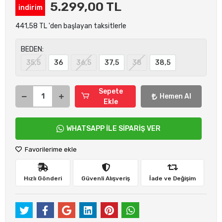
5.299,00 TL
indirim
441,58 TL 'den başlayan taksitlerle
BEDEN:
35,5
36
36,5
37,5
38
38,5
Sepete
Hemen Al
Ekle
WHATSAPP İLE SİPARİŞ VER
Favorilerime ekle
Hızlı Gönderi
Güvenli Alışveriş
İade ve Değişim