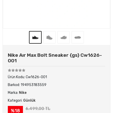
Nike Aır Max Bolt Sneaker {gs} Cw1626-
001
Ürün Kodu:
Cw1626-001
Barkod:
194953183559
Marka:
Nike
Kategori:
Günlük
6.499,00 TL
%18