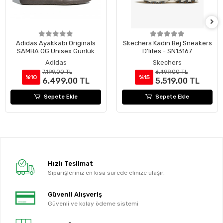
Adidas Ayakkabı Originals
Skechers Kadın Bej Sneakers
SAMBA OG Unisex Günlük
D'lites - SN13167
Ayakkabı B75806
Adidas
Skechers
7.199,00 TL
6.499,00 TL
%10
%15
6.499,00 TL
5.519,00 TL
Sepete Ekle
Sepete Ekle
Hızlı Teslimat
Siparişleriniz en kısa sürede elinize ulaşır.
Güvenli Alışveriş
Güvenli ve kolay ödeme sistemi