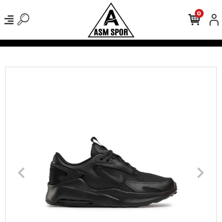
0
verişlerinizde Kargo Ücretsiz!
500 TL Üzeri Tüm Alışverişlerinizde 