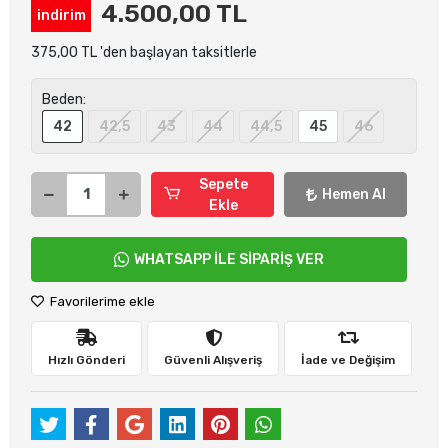
4.500,00 TL
indirim
375,00 TL 'den başlayan taksitlerle
Beden:
42
42,5
43
44
44,5
45
46
Sepete
Hemen Al
Ekle
WHATSAPP İLE SİPARİŞ VER
Favorilerime ekle
Hızlı Gönderi
Güvenli Alışveriş
İade ve Değişim