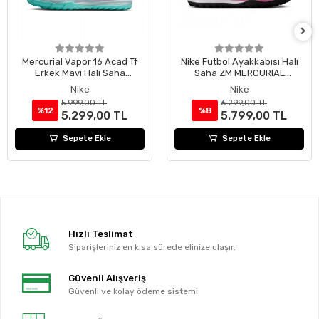
Mercurial Vapor 16 Acad Tf
Nike Futbol Ayakkabısı Halı
Erkek Mavi Halı Saha
Saha ZM MERCURIAL
Ayakkabısı
SUPERFLY 10 ACADEMY TF
Nike
Nike
FQ8331-600
5.999,00 TL
6.299,00 TL
%12
%8
5.299,00 TL
5.799,00 TL
Sepete Ekle
Sepete Ekle
Hızlı Teslimat
Siparişleriniz en kısa sürede elinize ulaşır.
Güvenli Alışveriş
Güvenli ve kolay ödeme sistemi