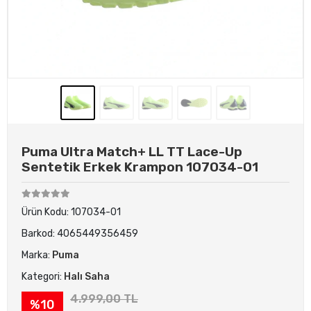
Puma Ultra Match+ LL TT Lace-Up
Sentetik Erkek Krampon 107034-01
Ürün Kodu:
107034-01
Barkod:
4065449356459
Marka:
Puma
Kategori:
Halı Saha
4.999,00 TL
%10