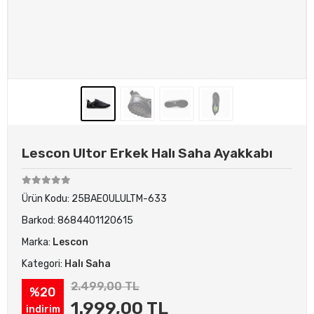
Lescon Ultor Erkek Halı Saha Ayakkabı
Ürün Kodu:
25BAE0ULULTM-633
Barkod:
8684401120615
Marka:
Lescon
Kategori:
Halı Saha
2.499,00 TL
%20
1.999,00 TL
indirim