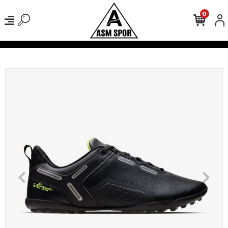
0
verişlerinizde Kargo Ücretsiz!
500 TL Üzeri Tüm Alışverişlerinizde 