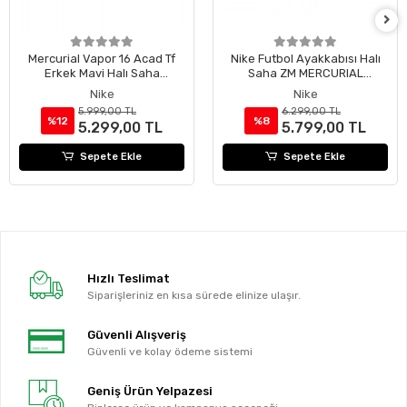
Mercurial Vapor 16 Acad Tf
Nike Futbol Ayakkabısı Halı
Erkek Mavi Halı Saha
Saha ZM MERCURIAL
Ayakkabısı
SUPERFLY 10 ACADEMY TF
Nike
Nike
FQ8331-600
5.999,00 TL
6.299,00 TL
%12
%8
5.299,00 TL
5.799,00 TL
Sepete Ekle
Sepete Ekle
Hızlı Teslimat
Siparişleriniz en kısa sürede elinize ulaşır.
Güvenli Alışveriş
Güvenli ve kolay ödeme sistemi
Geniş Ürün Yelpazesi