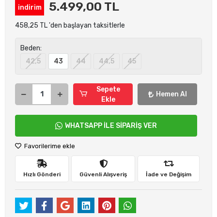
5.499,00 TL
indirim
458,25 TL 'den başlayan taksitlerle
Beden:
42,5
43
44
44,5
45
Sepete
Hemen Al
Ekle
WHATSAPP İLE SİPARİŞ VER
Favorilerime ekle
Hızlı Gönderi
Güvenli Alışveriş
İade ve Değişim