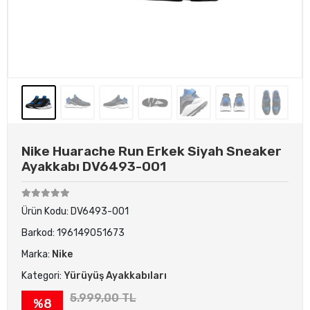
Nike Huarache Run Erkek Siyah Sneaker
Ayakkabı DV6493-001
Ürün Kodu:
DV6493-001
Barkod:
196149051673
Marka:
Nike
Kategori:
Yürüyüş Ayakkabıları
5.999,00 TL
%8