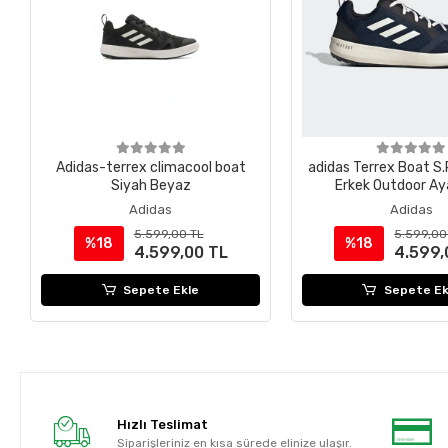
Adidas-terrex climacool boat
adidas Terrex Boat S
Siyah Beyaz
Erkek Outdoor Ay
Adidas
Adidas
5.599,00 TL
5.599,00
%18
%18
4.599,00 TL
4.599,
Sepete Ekle
Sepete Ek
Hızlı Teslimat
Siparişleriniz en kısa sürede elinize ulaşır.