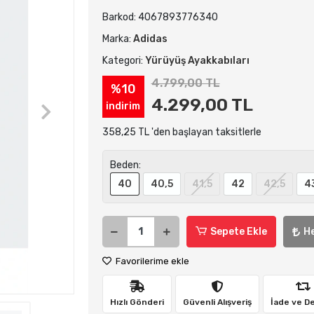
Barkod:
4067893776340
Marka:
Adidas
Kategori:
Yürüyüş Ayakkabıları
4.799,00 TL
%10
4.299,00 TL
indirim
358,25 TL 'den başlayan taksitlerle
Beden:
40
40,5
41,5
42
42,5
4
Sepete Ekle
H
Favorilerime ekle
Hızlı Gönderi
Güvenli Alışveriş
İade ve D