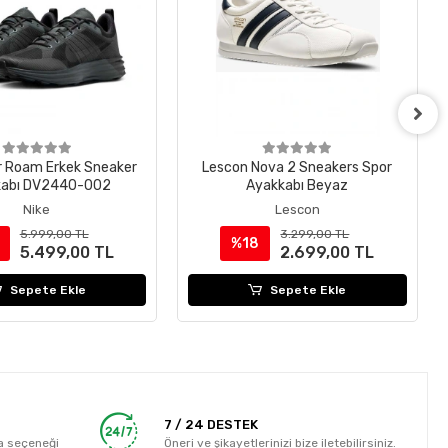
r Roam Erkek Sneaker
Lescon Nova 2 Sneakers Spor
kabı DV2440-002
Ayakkabı Beyaz
Nike
Lescon
5.999,00 TL
3.299,00 TL
%18
5.499,00 TL
2.699,00 TL
Sepete Ekle
Sepete Ekle
7 / 24 DESTEK
a seçeneği
Öneri ve şikayetlerinizi bize iletebilirsiniz.