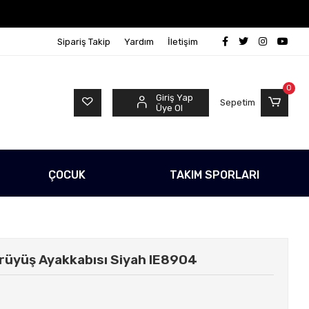
o Ücretsiz!
500 TL Üzeri Tüm Alışverişlerinizde Kargo
Sipariş Takip
Yardım
İletişim
0
Giriş Yap
Sepetim
Üye Ol
ÇOCUK
TAKIM SPORLARI
rüyüş Ayakkabısı Siyah IE8904