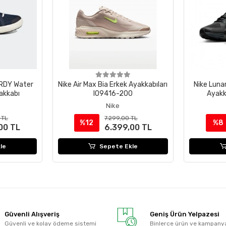
.RDY Water
Nike Air Max Bia Erkek Ayakkabıları
Nike Luna
akkabı
IO9416-200
Ayak
Nike
 TL
7.299,00 TL
%12
%8
00 TL
6.399,00 TL
le
Sepete Ekle
Güvenli Alışveriş
Geniş Ürün Yelpazesi
Güvenli ve kolay ödeme sistemi
Binlerce ürün ve kampany