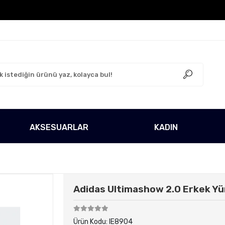
o Ücretsiz!
500 TL Üzeri Tüm Alışverişlerinizde Karg
AKSESUARLAR
KADIN
Adidas Ultimashow 2.0 Erkek Yü
Ürün Kodu:
IE8904