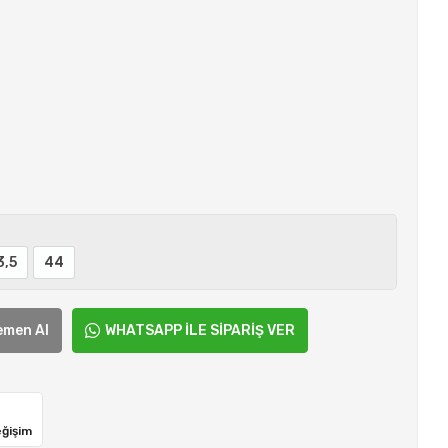
3,5
44
emen Al
WHATSAPP İLE SİPARİŞ VER
eğişim