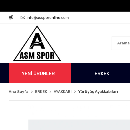
go Ücretsiz!
500 TL Üzeri Tüm Alışverişlerinizde Karg
info@assporonline.com
YENİ ÜRÜNLER
ERKEK
Ana Sayfa
ERKEK
AYAKKABI
Yürüyüş Ayakkabıları