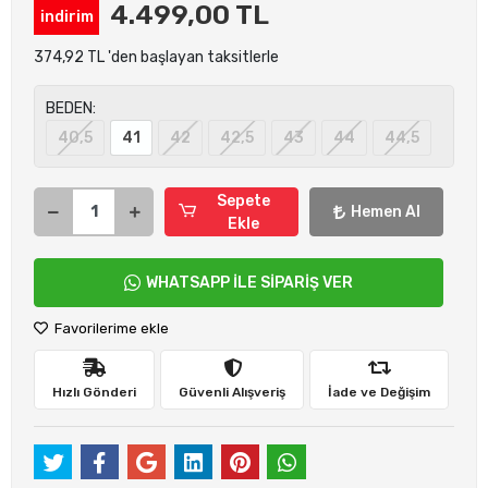
4.499,00 TL
indirim
374,92 TL 'den başlayan taksitlerle
BEDEN:
40,5
41
42
42,5
43
44
44,5
Sepete
Hemen Al
Ekle
WHATSAPP İLE SİPARİŞ VER
Favorilerime ekle
Hızlı Gönderi
Güvenli Alışveriş
İade ve Değişim