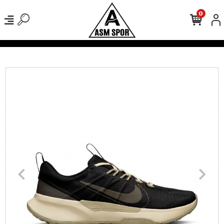
0
verişlerinizde Kargo Ücretsiz!
500 TL Üzeri Tüm Alışverişlerinizde 