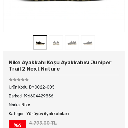
Nike Ayakkabı Koşu Ayakkabısı Juniper
Trail 2 Next Nature
Ürün Kodu:
DM0822-005
Barkod:
196604429856
Marka:
Nike
Kategori:
Yürüyüş Ayakkabıları
4.799,00 TL
%6