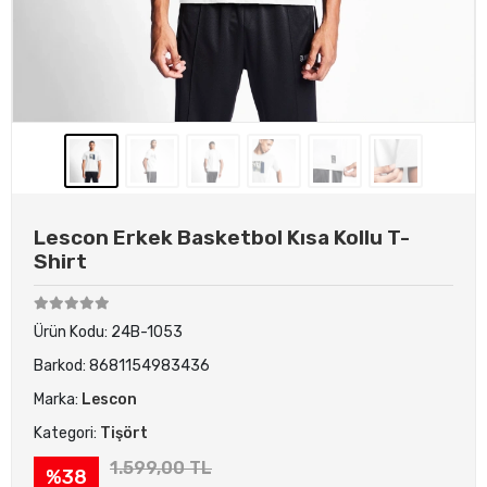
Lescon Erkek Basketbol Kısa Kollu T-
Shirt
Ürün Kodu:
24B-1053
Barkod:
8681154983436
Marka:
Lescon
Kategori:
Tişört
1.599,00 TL
%38