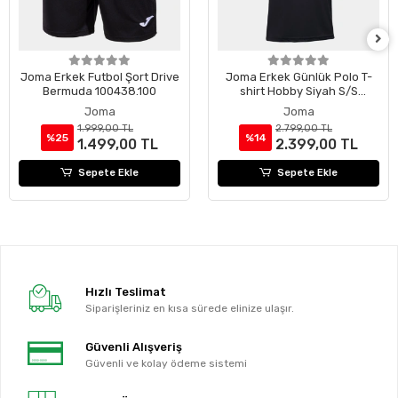
Joma Erkek Futbol Şort Drive
Joma Erkek Günlük Polo T-
Bermuda 100438.100
shirt Hobby Siyah S/S
100437.100
Joma
Joma
1.999,00 TL
2.799,00 TL
%25
%14
1.499,00 TL
2.399,00 TL
Sepete Ekle
Sepete Ekle
Hızlı Teslimat
Siparişleriniz en kısa sürede elinize ulaşır.
Güvenli Alışveriş
Güvenli ve kolay ödeme sistemi