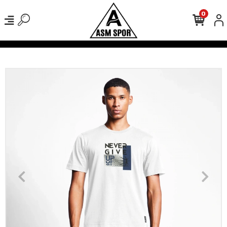
0
verişlerinizde Kargo Ücretsiz!
500 TL Üzeri Tüm Alışverişlerinizde 