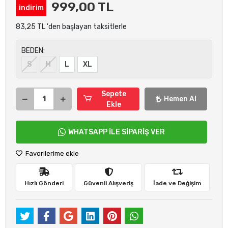
999,00 TL
indirim
83,25 TL 'den başlayan taksitlerle
BEDEN:
S
M
L
XL
Sepete
Hemen Al
Ekle
WHATSAPP İLE SİPARİŞ VER
Favorilerime ekle
Hızlı Gönderi
Güvenli Alışveriş
İade ve Değişim