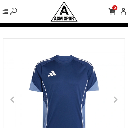
0
verişlerinizde Kargo Ücretsiz!
500 TL Üzeri Tüm Alışverişlerinizde 