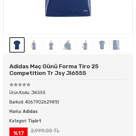
Adidas Maç Günü Forma Tiro 25
Competition Tr Jsy JI6555
Ürün Kodu:
JI6555
Barkod:
4067902629810
Marka:
Adidas
Kategori:
Tişört
2.999,00 TL
%17