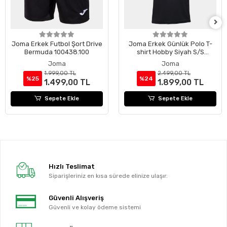
Joma Erkek Futbol Şort Drive
Joma Erkek Günlük Polo T-
Bermuda 100438.100
shirt Hobby Siyah S/S
100437.100
Joma
Joma
1.999,00 TL
2.499,00 TL
%25
%24
1.499,00 TL
1.899,00 TL
Sepete Ekle
Sepete Ekle
Hızlı Teslimat
Siparişleriniz en kısa sürede elinize ulaşır.
Güvenli Alışveriş
Güvenli ve kolay ödeme sistemi