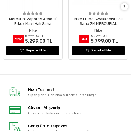
Mercurial Vapor 16 Acad Tf
Nike Futbol Ayakkabısı Halı
Erkek Mavi Halı Saha
Saha ZM MERCURIAL
Ayakkabısı
SUPERFLY 10 ACADEMY TF
Nike
Nike
FQ8331-600
5.999,00 TL
6.299,00 TL
%12
%8
5.299,00 TL
5.799,00 TL
Sepete Ekle
Sepete Ekle
Hızlı Teslimat
Siparişleriniz en kısa sürede elinize ulaşır.
Güvenli Alışveriş
Güvenli ve kolay ödeme sistemi
Geniş Ürün Yelpazesi