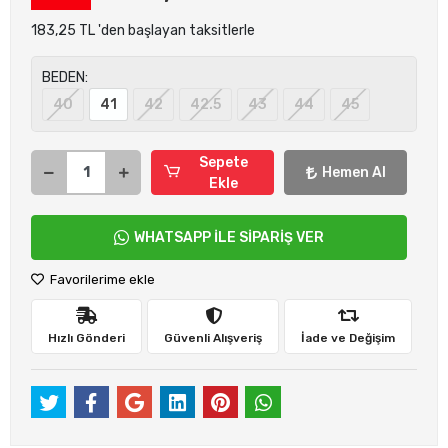
183,25 TL 'den başlayan taksitlerle
BEDEN:
40
41
42
42.5
43
44
45
Sepete
Hemen Al
Ekle
WHATSAPP İLE SİPARİŞ VER
Favorilerime ekle
Hızlı Gönderi
Güvenli Alışveriş
İade ve Değişim