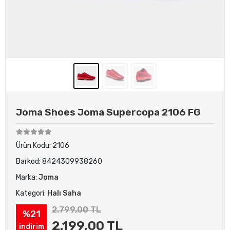
Joma Shoes Joma Supercopa 2106 FG
Ürün Kodu:
2106
Barkod:
8424309938260
Marka:
Joma
Kategori:
Halı Saha
2.799,00 TL
%21
2.199,00 TL
indirim