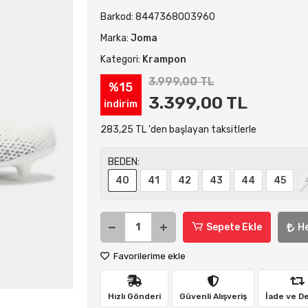
Barkod:
8447368003960
Marka:
Joma
Kategori:
Krampon
3.999,00 TL
%15
3.399,00 TL
indirim
283,25 TL 'den başlayan taksitlerle
BEDEN:
40
41
42
43
44
45
Sepete Ekle
H
Favorilerime ekle
Hızlı Gönderi
Güvenli Alışveriş
İade ve D