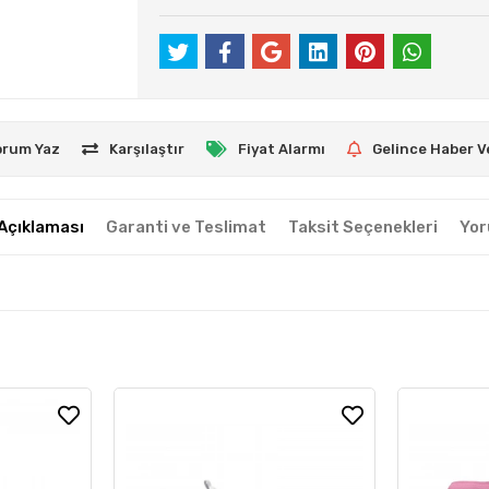
orum Yaz
Karşılaştır
Fiyat Alarmı
Gelince Haber V
Açıklaması
Garanti ve Teslimat
Taksit Seçenekleri
Yor