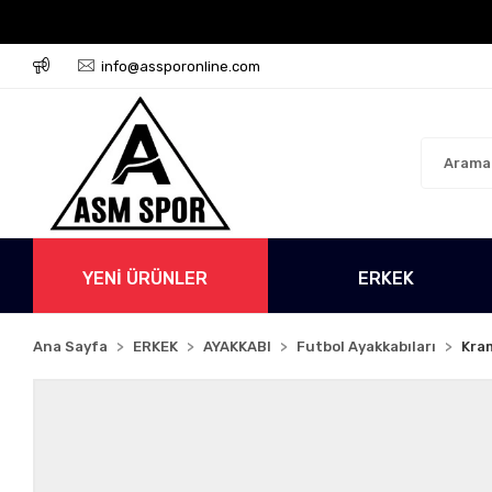
go Ücretsiz!
500 TL Üzeri Tüm Alışverişlerinizde Kar
info@assporonline.com
YENİ ÜRÜNLER
ERKEK
Ana Sayfa
ERKEK
AYAKKABI
Futbol Ayakkabıları
Kra