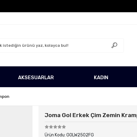
go Ücretsiz!
500 TL Üzeri Tüm Alışverişlerinizde Kar
AKSESUARLAR
KADIN
mpon
Joma Gol Erkek Çim Zemin Kra
Ürün Kodu:
GOLW2502FG