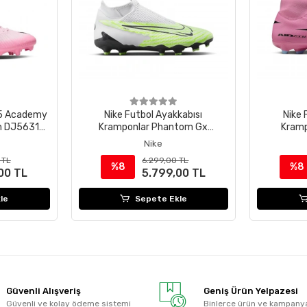
 15 Academy
Nike Futbol Ayakkabısı
Nike 
n DJ5631-
Kramponlar Phantom Gx
Kramp
Academy Dynamic Fit Mg
SUPERF
Nike
DD9472-705
 TL
6.299,00 TL
%8
%8
00 TL
5.799,00 TL
le
Sepete Ekle
Güvenli Alışveriş
Geniş Ürün Yelpazesi
Güvenli ve kolay ödeme sistemi
Binlerce ürün ve kampany