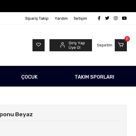
go Ücretsiz!
500 TL Üzeri Tüm Alışverişlerinizde Karg
Sipariş Takip
Yardım
İletişim
0
Giriş Yap
Sepetim
Üye Ol
ÇOCUK
TAKIM SPORLARI
mponu Beyaz