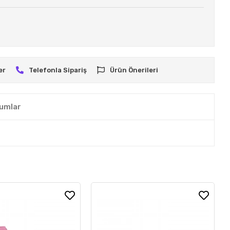
er
Telefonla Sipariş
Ürün Önerileri
umlar