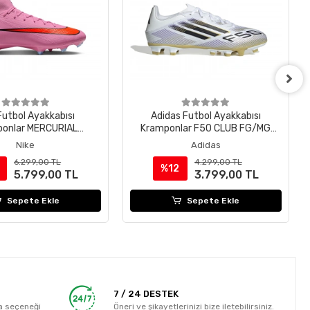
Futbol Ayakkabısı
Adidas Futbol Ayakkabısı
onlar MERCURIAL
Kramponlar F50 CLUB FG/MG
LY 10 ACAD FG/MG
JI0046
Nike
Adidas
FQ1456-600
6.299,00 TL
4.299,00 TL
%12
5.799,00 TL
3.799,00 TL
Sepete Ekle
Sepete Ekle
7 / 24 DESTEK
a seçeneği
Öneri ve şikayetlerinizi bize iletebilirsiniz.