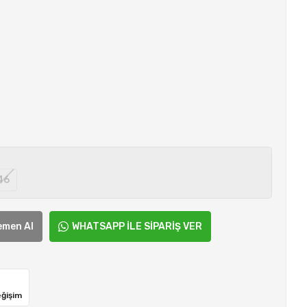
46
emen Al
WHATSAPP İLE SİPARİŞ VER
eğişim