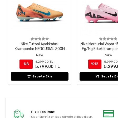
Nike Futbol Ayakkabısı
Nike Mercurial Vapor
Kramponlar MERCURIAL ZOOM
Fg/Mg Erkek Krampo
VAPOR 16 ACADEMY KM FG/MG
601
Nike
Nike
FQ8377-801
6.299,00 TL
5.999,00
%8
%12
5.799,00 TL
5.299,
Sepete Ekle
Sepete Ek
Hızlı Teslimat
Siparişleriniz en kısa sürede elinize ulaşır.