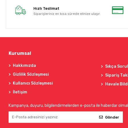
Hızlı Teslimat
Siparişleriniz en kısa sürede elinize ulaşır.
Kurumsal
Hakkımızda
Sıkça Soru
Gizlilik Sözleşmesi
Sipariş Tak
Kullanıcı Sözleşmesi
Havale Bild
İletişim
Kampanya, duyuru, bilgilendirmelerden e-posta ile haberdar olma
Gönder