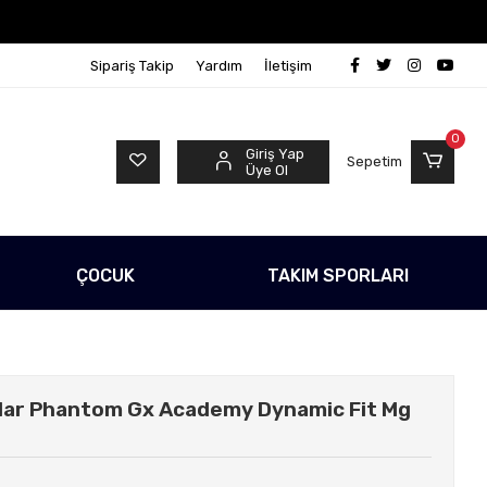
o Ücretsiz!
500 TL Üzeri Tüm Alışverişlerinizde Karg
Sipariş Takip
Yardım
İletişim
0
Giriş Yap
Sepetim
Üye Ol
ÇOCUK
TAKIM SPORLARI
nlar Phantom Gx Academy Dynamic Fit Mg