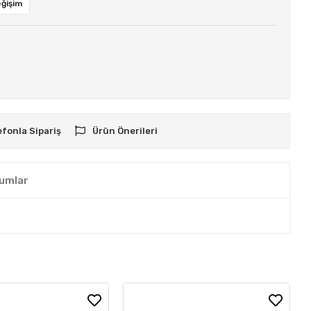
eğişim
efonla Sipariş
Ürün Önerileri
umlar