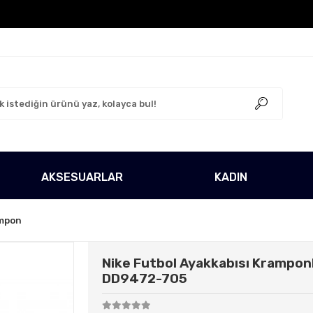
go Ücretsiz!
500 TL Üzeri Tüm Alışverişlerinizde Karg
AKSESUARLAR
KADIN
mpon
Nike Futbol Ayakkabısı Krampo
DD9472-705