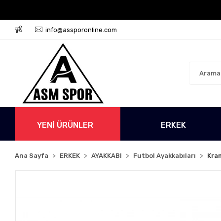
go Ücretsiz!
500 TL Üzeri Tüm Alışverişlerinizde Kar
info@assporonline.com
YENİ ÜRÜNLER
ERKEK
Ana Sayfa
ERKEK
AYAKKABI
Futbol Ayakkabıları
Kra