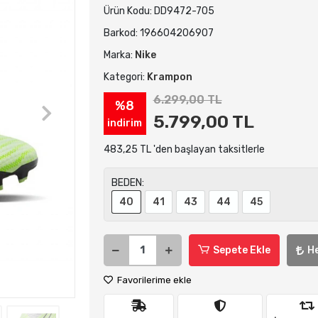
Ürün Kodu:
DD9472-705
Barkod:
196604206907
Marka:
Nike
Kategori:
Krampon
6.299,00 TL
%8
5.799,00 TL
indirim
483,25 TL 'den başlayan taksitlerle
BEDEN:
40
41
43
44
45
Sepete Ekle
H
Favorilerime ekle