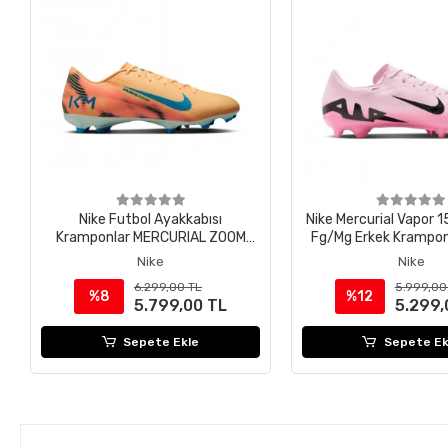
Nike Futbol Ayakkabısı
Nike Mercurial Vapor
Kramponlar MERCURIAL ZOOM
Fg/Mg Erkek Krampo
VAPOR 16 ACADEMY KM FG/MG
601
Nike
Nike
FQ8377-801
6.299,00 TL
5.999,00
%8
%12
5.799,00 TL
5.299,
Sepete Ekle
Sepete Ek