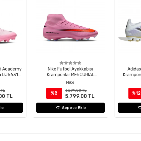
 15 Academy
Nike Futbol Ayakkabısı
Adidas
n DJ5631-
Kramponlar MERCURIAL
Krampon
SUPERFLY 10 ACAD FG/MG
Nike
FQ1456-600
 TL
6.299,00 TL
%8
%12
00 TL
5.799,00 TL
le
Sepete Ekle