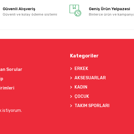
Güvenli Alışveriş
Geniş Ürün Yelpazesi
Güvenli ve kolay ödeme sistemi
Binlerce ürün ve kampany
Kategoriler
ERKEK
lan Sorular
AKSESUARLAR
ip
KADIN
irimleri
ÇOCUK
TAKIM SPORLARI
k istiyorum.