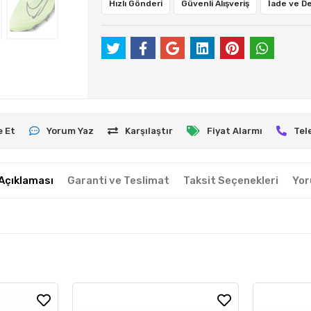
Hızlı Gönderi
Güvenli Alışveriş
İade ve D
e Et
Yorum Yaz
Karşılaştır
Fiyat Alarmı
Tel
Açıklaması
Garanti ve Teslimat
Taksit Seçenekleri
Yor