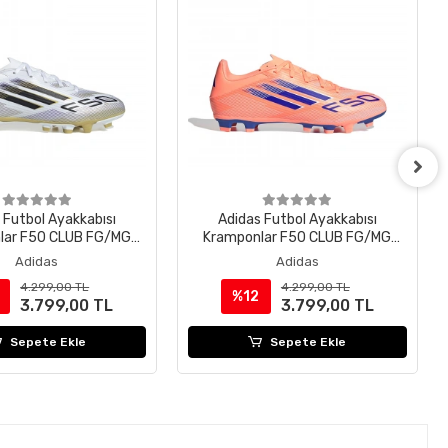
 Futbol Ayakkabısı
Adidas Futbol Ayakkabısı
lar F50 CLUB FG/MG
Kramponlar F50 CLUB FG/MG
JI0046
JI0045
Adidas
Adidas
4.299,00 TL
4.299,00 TL
%12
3.799,00 TL
3.799,00 TL
Sepete Ekle
Sepete Ekle