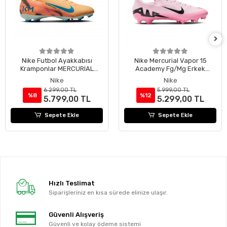
Nike Futbol Ayakkabısı
Nike Mercurial Vapor 15
Kramponlar MERCURIAL
Academy Fg/Mg Erkek
ZOOM VAPOR 16 ACADEMY
Krampon DJ5631-601
Nike
Nike
KM FG/MG FQ8377-801
6.299,00 TL
5.999,00 TL
%8
%12
5.799,00 TL
5.299,00 TL
Sepete Ekle
Sepete Ekle
Hızlı Teslimat
Siparişleriniz en kısa sürede elinize ulaşır.
Güvenli Alışveriş
Güvenli ve kolay ödeme sistemi