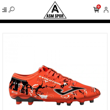
0
verişlerinizde Kargo Ücretsiz!
500 TL Üzeri Tüm Alışverişlerinizde 