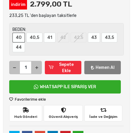
2.799,00 TL
indirim
233,25 TL 'den başlayan taksitlerle
BEDEN:
40
40,5
41
42
42,5
43
43,5
44
Sepete
Hemen Al
Ekle
WHATSAPP İLE SİPARİŞ VER
Favorilerime ekle
Hızlı Gönderi
Güvenli Alışveriş
İade ve Değişim