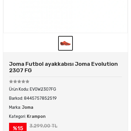
Joma Futbol ayakkabısı Joma Evolution
2307 FG
Ürün Kodu:
EVOW2307FG
Barkod:
8445757852519
Marka:
Joma
Kategori:
Krampon
3.299,00 TL
%15