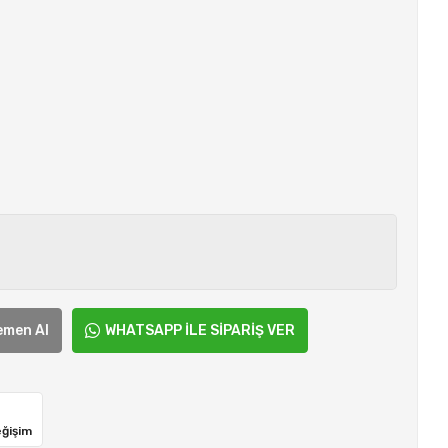
emen Al
WHATSAPP İLE SİPARİŞ VER
eğişim