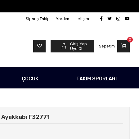
o Ücretsiz!
500 TL Üzeri Tüm Alışverişlerinizde Karg
Sipariş Takip
Yardım
İletişim
0
Giriş Yap
Sepetim
Üye Ol
ÇOCUK
TAKIM SPORLARI
 Ayakkabı F32771