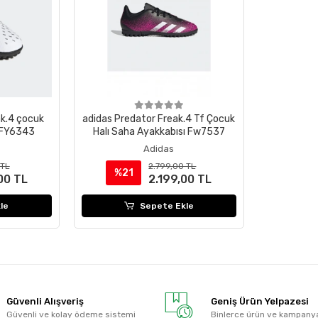
ak.4 çocuk
adidas Predator Freak.4 Tf Çocuk
ı FY6343
Halı Saha Ayakkabısı Fw7537
Adidas
 TL
2.799,00 TL
%21
00 TL
2.199,00 TL
le
Sepete Ekle
Güvenli Alışveriş
Geniş Ürün Yelpazesi
Güvenli ve kolay ödeme sistemi
Binlerce ürün ve kampany