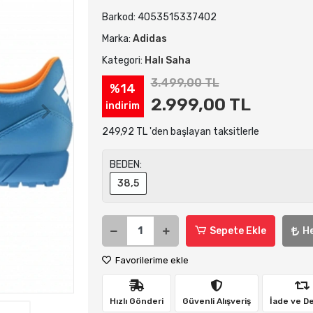
Barkod:
4053515337402
Marka:
Adidas
Kategori:
Halı Saha
3.499,00 TL
%14
2.999,00 TL
indirim
249,92 TL 'den başlayan taksitlerle
BEDEN:
38,5
Sepete Ekle
H
Favorilerime ekle
Hızlı Gönderi
Güvenli Alışveriş
İade ve D