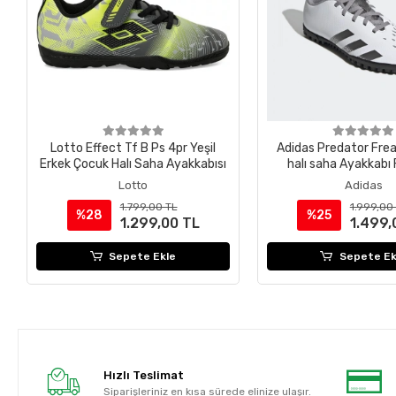
Lotto Effect Tf B Ps 4pr Yeşil
Adidas Predator Fre
Erkek Çocuk Halı Saha Ayakkabısı
halı saha Ayakkab
Lotto
Adidas
1.799,00 TL
1.999,00
%28
%25
1.299,00 TL
1.499,
Sepete Ekle
Sepete Ek
Hızlı Teslimat
Siparişleriniz en kısa sürede elinize ulaşır.