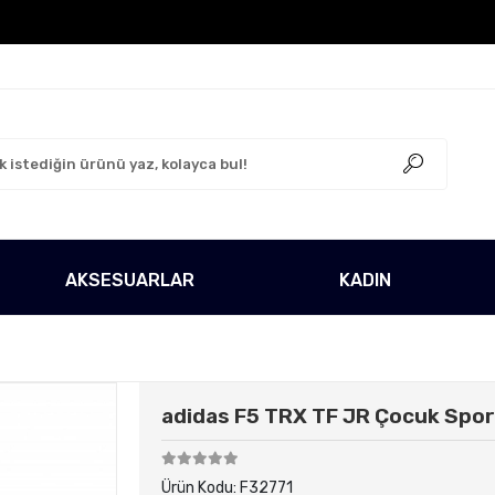
o Ücretsiz!
500 TL Üzeri Tüm Alışverişlerinizde Karg
AKSESUARLAR
KADIN
adidas F5 TRX TF JR Çocuk Spor
Ürün Kodu:
F32771