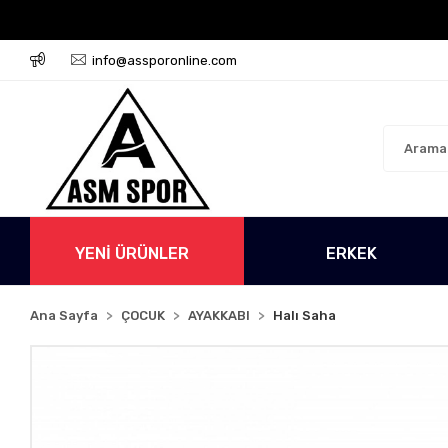
go Ücretsiz!
500 TL Üzeri Tüm Alışverişlerinizde Karg
info@assporonline.com
YENİ ÜRÜNLER
ERKEK
Ana Sayfa
ÇOCUK
AYAKKABI
Halı Saha