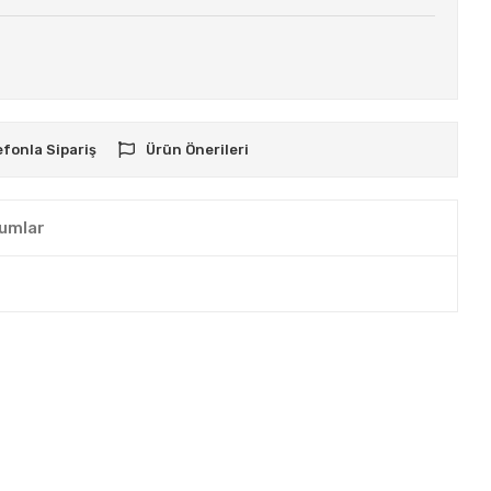
efonla Sipariş
Ürün Önerileri
umlar