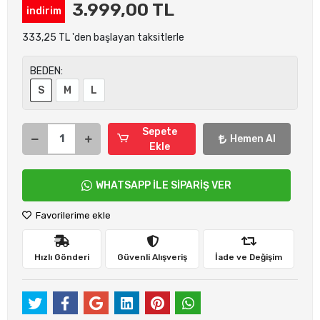
3.999,00 TL
indirim
333,25 TL 'den başlayan taksitlerle
BEDEN:
S
M
L
Sepete
Hemen Al
Ekle
WHATSAPP İLE SİPARİŞ VER
Favorilerime ekle
Hızlı Gönderi
Güvenli Alışveriş
İade ve Değişim