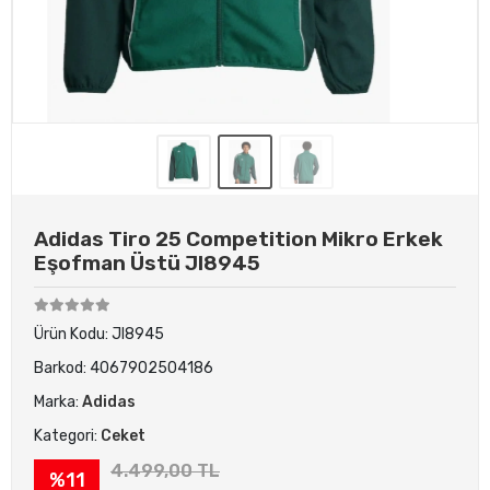
Adidas Tiro 25 Competition Mikro Erkek
Eşofman Üstü JI8945
Ürün Kodu:
JI8945
Barkod:
4067902504186
Marka:
Adidas
Kategori:
Ceket
4.499,00 TL
%11