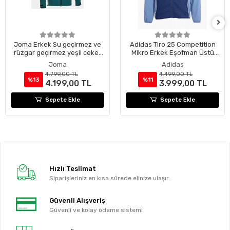
Joma Erkek Su geçirmez ve
Adidas Tiro 25 Competition
rüzgar geçirmez yeşil ceket
Mikro Erkek Eşofman Üstü
104475346
JI6564
Joma
Adidas
4.799,00 TL
4.499,00 TL
%13
%11
4.199,00 TL
3.999,00 TL
Sepete Ekle
Sepete Ekle
Hızlı Teslimat
Siparişleriniz en kısa sürede elinize ulaşır.
Güvenli Alışveriş
Güvenli ve kolay ödeme sistemi