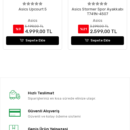
Asics Upcourt 5
Asics Stormer Spor Ayakkabı
T741N-4507
Asics
Asics
5.499,00 TL
3.299,00 TL
%9
%21
4.999,00 TL
2.599,00 TL
Sepete Ekle
Sepete Ekle
Hızlı Teslimat
Siparişleriniz en kısa sürede elinize ulaşır.
Güvenli Alışveriş
Güvenli ve kolay ödeme sistemi
Geniş Ürün Yelpazesi