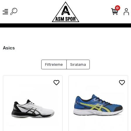
0
ışverişlerinizde Kargo Ücretsiz!
500 TL Üzeri Tüm Alışverişlerinizde
Asics
Filtreleme
Sıralama