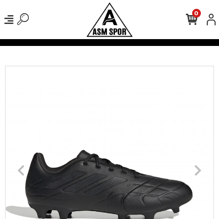
0
verişlerinizde Kargo Ücretsiz!
500 TL Üzeri Tüm Alışverişlerinizde 