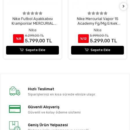
Nike Futbol Ayakkabısı
Nike Mercurial Vapor 15
Kramponlar MERCURIAL
Academy Fg/Mg Erkek
ZOOM VAPOR 16 ACADEMY
Krampon DJ5631-601
Nike
Nike
KM FG/MG FQ8377-801
6.299,00 TL
5.999,00 TL
%8
%12
5.799,00 TL
5.299,00 TL
Sepete Ekle
Sepete Ekle
Hızlı Teslimat
Siparişleriniz en kısa sürede elinize ulaşır.
Güvenli Alışveriş
Güvenli ve kolay ödeme sistemi
Geniş Ürün Yelpazesi