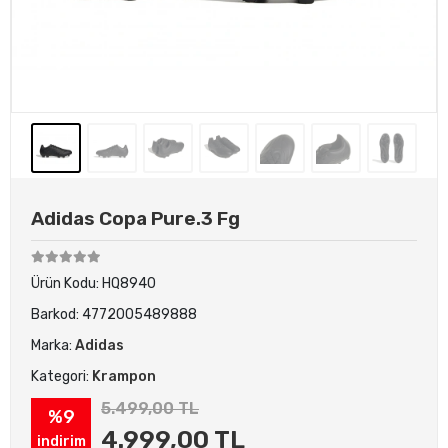
Adidas Copa Pure.3 Fg
Ürün Kodu:
HQ8940
Barkod:
4772005489888
Marka:
Adidas
Kategori:
Krampon
5.499,00 TL
%9
4.999,00 TL
indirim