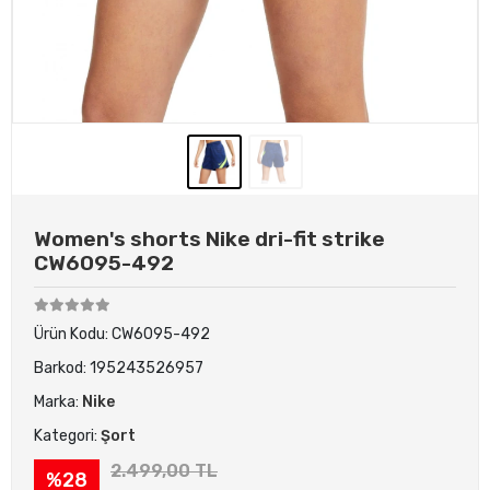
Women's shorts Nike dri-fit strike
CW6095-492
Ürün Kodu:
CW6095-492
Barkod:
195243526957
Marka:
Nike
Kategori:
Şort
2.499,00 TL
%28