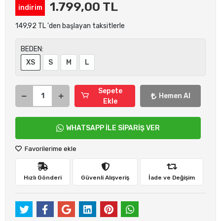
1.799,00 TL
indirim
149,92 TL 'den başlayan taksitlerle
BEDEN:
XS
S
M
L
Sepete
Hemen Al
Ekle
WHATSAPP İLE SİPARİŞ VER
Favorilerime ekle
Hızlı Gönderi
Güvenli Alışveriş
İade ve Değişim