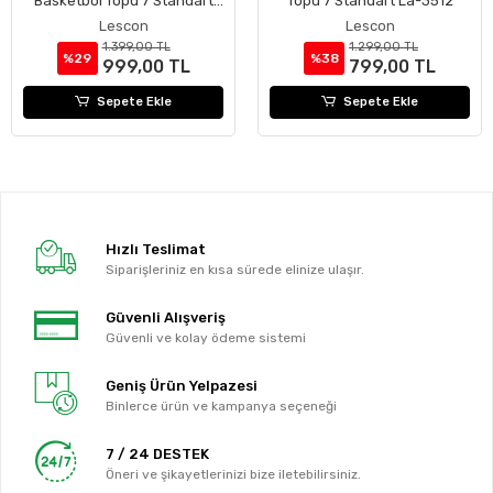
Basketbol Topu 7 Standart
Topu 7 Standart La-3512
La-3514
Lescon
Lescon
1.399,00 TL
1.299,00 TL
%29
%38
999,00 TL
799,00 TL
Sepete Ekle
Sepete Ekle
Hızlı Teslimat
Siparişleriniz en kısa sürede elinize ulaşır.
Güvenli Alışveriş
Güvenli ve kolay ödeme sistemi
Geniş Ürün Yelpazesi
Binlerce ürün ve kampanya seçeneği
7 / 24 DESTEK
Öneri ve şikayetlerinizi bize iletebilirsiniz.