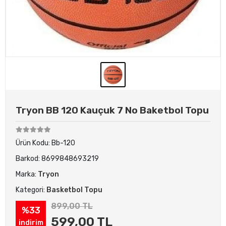
Tryon BB 120 Kauçuk 7 No Baketbol Topu
Ürün Kodu:
Bb-120
Barkod:
8699848693219
Marka:
Tryon
Kategori:
Basketbol Topu
899,00 TL
%33
599,00 TL
indirim