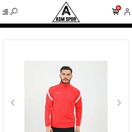
0
verişlerinizde Kargo Ücretsiz!
500 TL Üzeri Tüm Alışverişlerinizde 