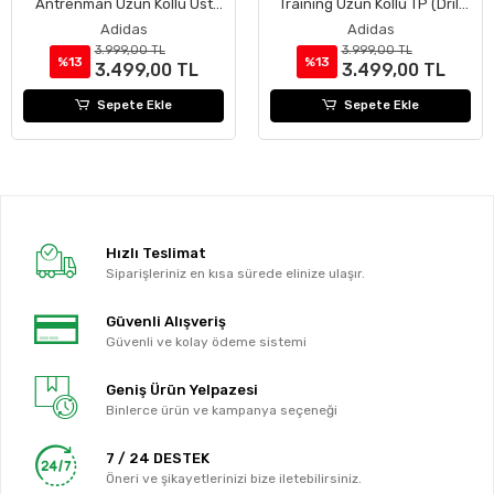
Antrenman Uzun Kollu Üst
Training Uzun Kollu TP (Drill
(Drill Top) Tiro 25 Competition
TP) TIRO25C TR TOP
Adidas
Adidas
Tr Top
3.999,00 TL
3.999,00 TL
%13
%13
3.499,00 TL
3.499,00 TL
Sepete Ekle
Sepete Ekle
Hızlı Teslimat
Siparişleriniz en kısa sürede elinize ulaşır.
Güvenli Alışveriş
Güvenli ve kolay ödeme sistemi
Geniş Ürün Yelpazesi
Binlerce ürün ve kampanya seçeneği
7 / 24 DESTEK
Öneri ve şikayetlerinizi bize iletebilirsiniz.