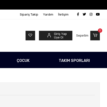
go Ücretsiz!
500 TL Üzeri Tüm Alışverişlerinizde Kar
Sipariş Takip
Yardım
İletişim
0
Giriş Yap
Sepetim
Üye Ol
ÇOCUK
TAKIM SPORLARI