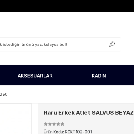
go Ücretsiz!
500 TL Üzeri Tüm Alışverişlerinizde Kar
AKSESUARLAR
KADIN
tlet
Raru Erkek Atlet SALVUS BEYAZ
Ürün Kodu:
RCKT102-001