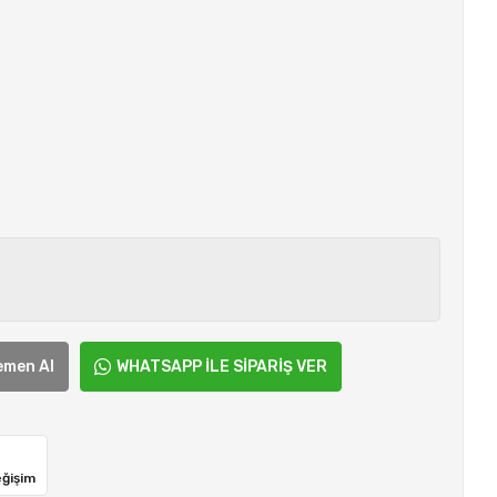
emen Al
WHATSAPP İLE SİPARİŞ VER
eğişim