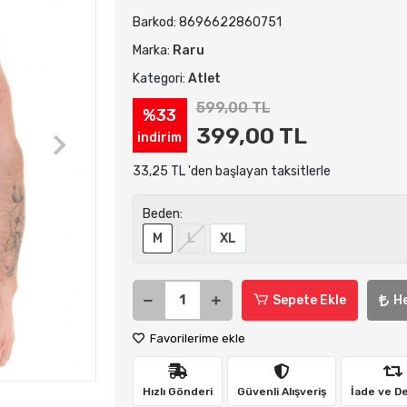
Barkod:
8696622860751
Marka:
Raru
Kategori:
Atlet
599,00 TL
%33
399,00 TL
indirim
33,25 TL 'den başlayan taksitlerle
Beden:
M
L
XL
Sepete Ekle
H
Favorilerime ekle
Hızlı Gönderi
Güvenli Alışveriş
İade ve D