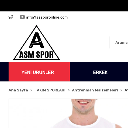
rgo Ücretsiz!
500 TL Üzeri Tüm Alışverişlerinizde Kar
info@assporonline.com
YENİ ÜRÜNLER
ERKEK
Ana Sayfa
TAKIM SPORLARI
Antrenman Malzemeleri
A