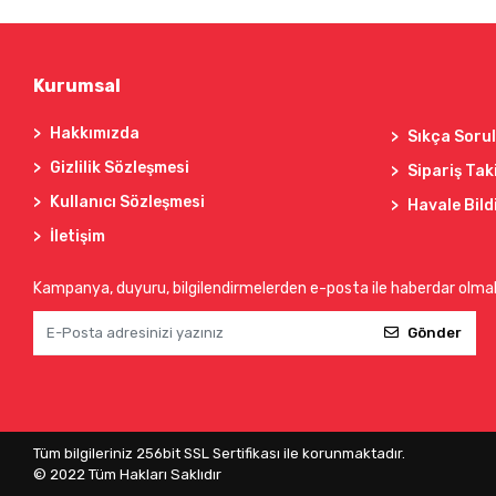
Kurumsal
Hakkımızda
Sıkça Soru
Gizlilik Sözleşmesi
Sipariş Tak
Kullanıcı Sözleşmesi
Havale Bild
İletişim
Kampanya, duyuru, bilgilendirmelerden e-posta ile haberdar olma
Gönder
Tüm bilgileriniz 256bit SSL Sertifikası ile korunmaktadır.
© 2022
Tüm Hakları Saklıdır