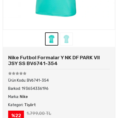
Nike Futbol Formalar Y NK DF PARK VII
JSY SS BV6741-354
Ürün Kodu:
BV6741-354
Barkod:
193654336196
Marka:
Nike
Kategori:
Tişört
1.799,00 TL
%22