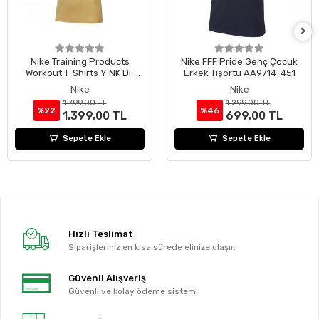
Nike Training Products
Nike FFF Pride Genç Çocuk
Workout T-Shirts Y NK DF
Erkek Tişörtü AA9714-451
PARK VII JSY SS BV6741-729
Nike
Nike
1.799,00 TL
1.299,00 TL
%22
%46
1.399,00 TL
699,00 TL
Sepete Ekle
Sepete Ekle
Hızlı Teslimat
Siparişleriniz en kısa sürede elinize ulaşır.
Güvenli Alışveriş
Güvenli ve kolay ödeme sistemi