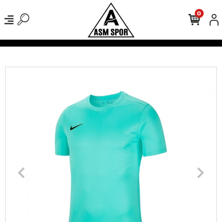
0
verişlerinizde Kargo Ücretsiz!
500 TL Üzeri Tüm Alışverişlerinizde 