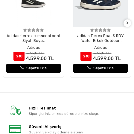
Adidas-terrex climacool boat
adidas Terrex Boat S.RDY
Siyah Beyaz
Water Erkek Outdoor
Ayakkabı
Adidas
Adidas
5.599,00 TL
5.599,00 TL
%18
%18
4.599,00 TL
4.599,00 TL
Sepete Ekle
Sepete Ekle
Hızlı Teslimat
Siparişleriniz en kısa sürede elinize ulaşır.
Güvenli Alışveriş
Güvenli ve kolay ödeme sistemi