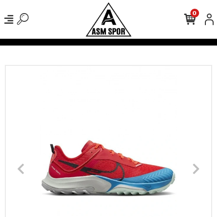
0
verişlerinizde Kargo Ücretsiz!
500 TL Üzeri Tüm Alışverişlerinizde 