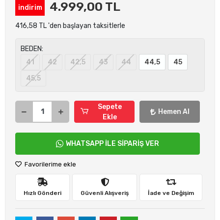
4.999,00 TL
indirim
416,58 TL 'den başlayan taksitlerle
BEDEN:
41
42
42,5
43
44
44,5
45
45,5
Sepete
Hemen Al
Ekle
WHATSAPP İLE SİPARİŞ VER
Favorilerime ekle
Hızlı Gönderi
Güvenli Alışveriş
İade ve Değişim