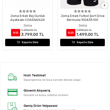
Joma Erkek Bej Günlük
Joma Erkek Futbol Şort Drive
Ayakkabı COASIW2624
Bermuda 100438.100
Joma
Joma
4.299,00 TL
1.999,00 TL
%12
%25
3.799,00 TL
1.499,00 TL
Sepete Ekle
Sepete Ekle
Hızlı Teslimat
Siparişleriniz en kısa sürede elinize ulaşır.
Güvenli Alışveriş
Güvenli ve kolay ödeme sistemi
Geniş Ürün Yelpazesi