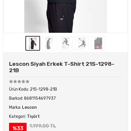
Lescon Siyah Erkek T-Shirt 21S-1298-
21B
Ürün Kodu:
21S-1298-21B
Barkod:
8681154697937
Marka:
Lescon
Kategori:
Tişört
1.199,00 TL
%33