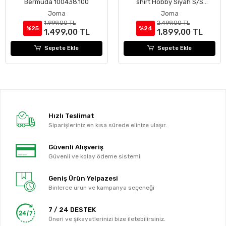
Bermuda 100438.100
shirt Hobby Siyah S/S
100437.100
Joma
Joma
1.999,00 TL
2.499,00 TL
%25
%24
1.499,00 TL
1.899,00 TL
Sepete Ekle
Sepete Ekle
Hızlı Teslimat
Siparişleriniz en kısa sürede elinize ulaşır.
Güvenli Alışveriş
Güvenli ve kolay ödeme sistemi
Geniş Ürün Yelpazesi
Binlerce ürün ve kampanya seçeneği
7 / 24 DESTEK
Öneri ve şikayetlerinizi bize iletebilirsiniz.