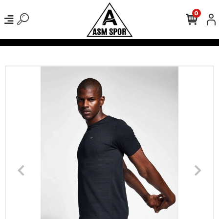
0
verişlerinizde Kargo Ücretsiz!
500 TL Üzeri Tüm Alışverişlerinizde 