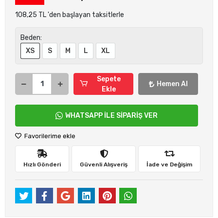
108,25 TL 'den başlayan taksitlerle
Beden:
XS
S
M
L
XL
Sepete
Hemen Al
Ekle
WHATSAPP İLE SİPARİŞ VER
Favorilerime ekle
Hızlı Gönderi
Güvenli Alışveriş
İade ve Değişim