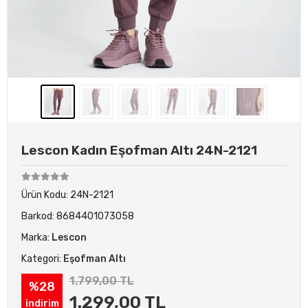
Lescon Kadın Eşofman Altı 24N-2121
Ürün Kodu:
24N-2121
Barkod:
8684401073058
Marka:
Lescon
Kategori:
Eşofman Altı
1.799,00 TL
%28
1.299,00 TL
indirim