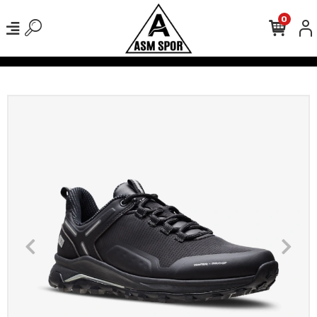
0
verişlerinizde Kargo Ücretsiz!
500 TL Üzeri Tüm Alışverişlerinizde 