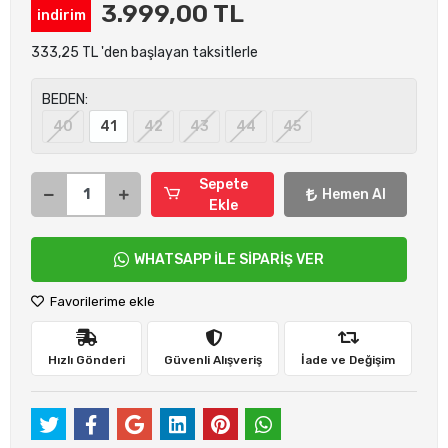
3.999,00 TL
indirim
333,25 TL 'den başlayan taksitlerle
BEDEN:
40
41
42
43
44
45
Sepete
Hemen Al
Ekle
WHATSAPP İLE SİPARİŞ VER
Favorilerime ekle
Hızlı Gönderi
Güvenli Alışveriş
İade ve Değişim