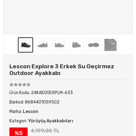
Lescon Explore 3 Erkek Su Geçirmez
Outdoor Ayakkabı
Ürün Kodu:
24KAE00EXPLM-633
Barkod:
8684401059502
Marka:
Lescon
Kategori:
Yürüyüş Ayakkabıları
4.199,00 TL
%5