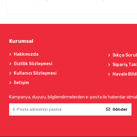
Kurumsal
Hakkımızda
Sıkça Soru
Gizlilik Sözleşmesi
Sipariş Tak
Kullanıcı Sözleşmesi
Havale Bild
İletişim
Kampanya, duyuru, bilgilendirmelerden e-posta ile haberdar olma
Gönder