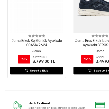
Joma Erkek Bej Günlük Ayakkabı
Joma Eros Erkek laciv
COASIW2624
ayakkabı CERO
Joma
Joma
4.299,00 TL
3.999,00
%12
%13
3.799,00 TL
3.499,
Sepete Ekle
Sepete Ek
Hızlı Teslimat
Siparişleriniz en kısa sürede elinize ulaşır.