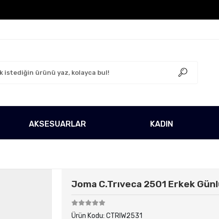
o Ücretsiz!
500 TL Üzeri Tüm Alışverişlerinizde Kargo
AKSESUARLAR
KADIN
Joma C.Trıveca 2501 Erkek Günl
Ürün Kodu:
CTRIW2531