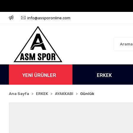
o Ücretsiz!
500 TL Üzeri Tüm Alışverişlerinizde Karg
info@assporonline.com
YENİ ÜRÜNLER
ERKEK
Ana Sayfa
ERKEK
AYAKKABI
Günlük