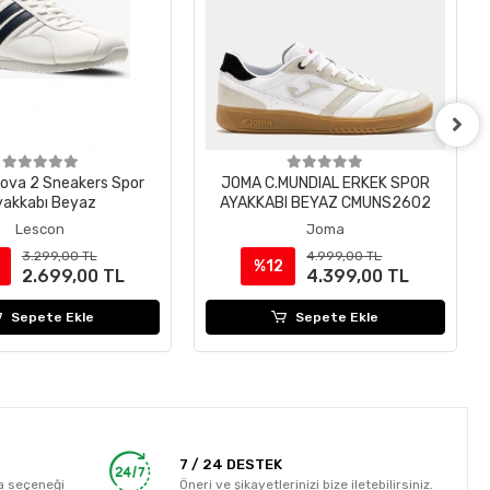
ova 2 Sneakers Spor
JOMA C.MUNDIAL ERKEK SPOR
yakkabı Beyaz
AYAKKABI BEYAZ CMUNS2602
Lescon
Joma
3.299,00 TL
4.999,00 TL
%12
2.699,00 TL
4.399,00 TL
Sepete Ekle
Sepete Ekle
7 / 24 DESTEK
a seçeneği
Öneri ve şikayetlerinizi bize iletebilirsiniz.