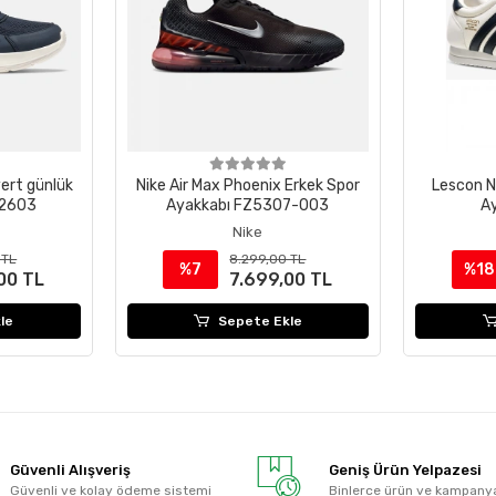
ert günlük
Nike Air Max Phoenix Erkek Spor
Lescon N
S2603
Ayakkabı FZ5307-003
A
Nike
 TL
8.299,00 TL
%7
%18
00 TL
7.699,00 TL
le
Sepete Ekle
Güvenli Alışveriş
Geniş Ürün Yelpazesi
Güvenli ve kolay ödeme sistemi
Binlerce ürün ve kampany