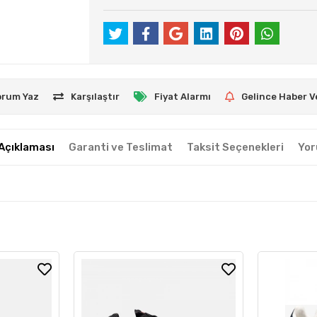
orum Yaz
Karşılaştır
Fiyat Alarmı
Gelince Haber V
Açıklaması
Garanti ve Teslimat
Taksit Seçenekleri
Yor