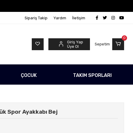
 Ücretsiz!
500 TL Üzeri Tüm Alışverişlerinizde Kargo
Sipariş Takip
Yardım
İletişim
0
Giriş Yap
Sepetim
Üye Ol
ÇOCUK
TAKIM SPORLARI
ük Spor Ayakkabı Bej