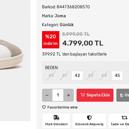
Barkod:
8447368208570
Marka:
Joma
Kategori:
Günlük
5.999,00 TL
%20
4.799,00 TL
indirim
399,92 TL 'den başlayan taksitlerle
BEDEN:
40
41
42
43
44
45
Sepete Ekle
H
Favorilerime ekle
Hızlı Gönderi
Güvenli Alışveriş
İade ve D