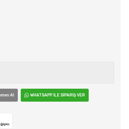
emen Al
WHATSAPP İLE SİPARİŞ VER
eğişim