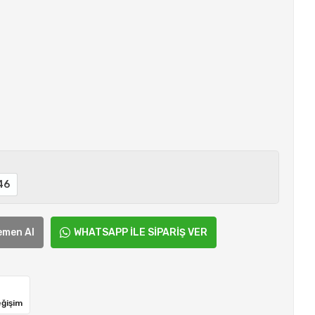
46
emen Al
WHATSAPP İLE SİPARİŞ VER
eğişim