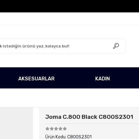
go Ücretsiz!
500 TL Üzeri Tüm Alışverişlerinizde Karg
AKSESUARLAR
KADIN
Joma C.800 Black C800S2301
Ürün Kodu:
C800S2301