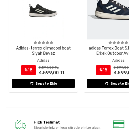
Adidas-terrex climacool boat
adidas Terrex Boat S
Siyah Beyaz
Erkek Outdoor Ay
Adidas
Adidas
5.599,00 TL
5.599,00
%18
%18
4.599,00 TL
4.599,
Sepete Ekle
Sepete Ek
Hızlı Teslimat
Siparişleriniz en kısa sürede elinize ulaşır.