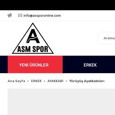
go Ücretsiz!
500 TL Üzeri Tüm Alışverişlerinizde Kar
info@assporonline.com
YENİ ÜRÜNLER
ERKEK
Ana Sayfa
ERKEK
AYAKKABI
Yürüyüş Ayakkabıları