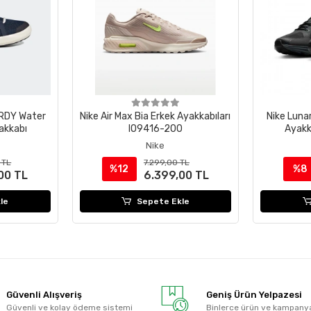
.RDY Water
Nike Air Max Bia Erkek Ayakkabıları
Nike Luna
akkabı
IO9416-200
Ayak
Nike
 TL
7.299,00 TL
%12
%8
00 TL
6.399,00 TL
le
Sepete Ekle
Güvenli Alışveriş
Geniş Ürün Yelpazesi
Güvenli ve kolay ödeme sistemi
Binlerce ürün ve kampany