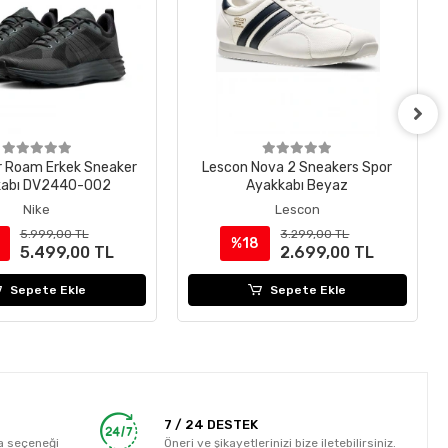
r Roam Erkek Sneaker
Lescon Nova 2 Sneakers Spor
kabı DV2440-002
Ayakkabı Beyaz
Nike
Lescon
5.999,00 TL
3.299,00 TL
%18
5.499,00 TL
2.699,00 TL
Sepete Ekle
Sepete Ekle
7 / 24 DESTEK
a seçeneği
Öneri ve şikayetlerinizi bize iletebilirsiniz.