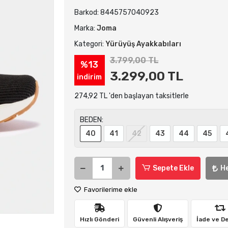
Barkod:
8445757040923
Marka:
Joma
Kategori:
Yürüyüş Ayakkabıları
3.799,00 TL
%13
3.299,00 TL
indirim
274,92 TL 'den başlayan taksitlerle
BEDEN:
40
41
42
43
44
45
Sepete Ekle
H
Favorilerime ekle
Hızlı Gönderi
Güvenli Alışveriş
İade ve D