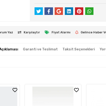
orum Yaz
Karşılaştır
Fiyat Alarmı
Gelince Haber V
Açıklaması
Garanti ve Teslimat
Taksit Seçenekleri
Yor