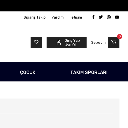
o Ücretsiz!
500 TL Üzeri Tüm Alışverişlerinizde Karg
Sipariş Takip
Yardım
İletişim
0
Giriş Yap
Sepetim
Üye Ol
ÇOCUK
TAKIM SPORLARI