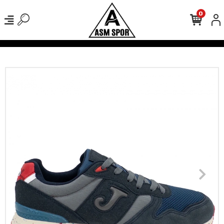
0
verişlerinizde Kargo Ücretsiz!
500 TL Üzeri Tüm Alışverişlerinizde 