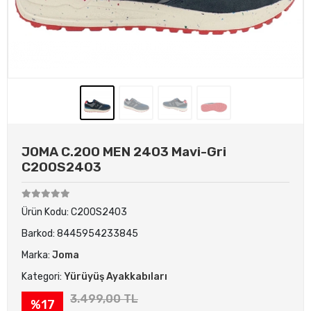
JOMA C.200 MEN 2403 Mavi-Gri
C200S2403
Ürün Kodu:
C200S2403
Barkod:
8445954233845
Marka:
Joma
Kategori:
Yürüyüş Ayakkabıları
3.499,00 TL
%17