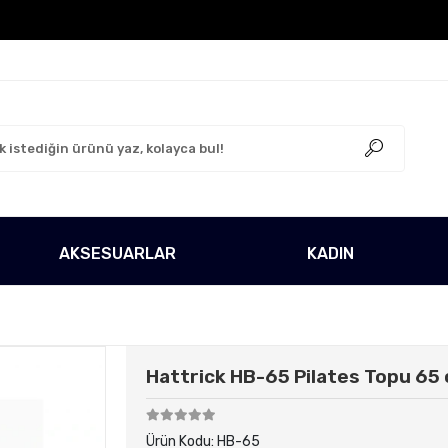
o Ücretsiz!
500 TL Üzeri Tüm Alışverişlerinizde Karg
AKSESUARLAR
KADIN
Hattrick HB-65 Pilates Topu 65
Ürün Kodu:
HB-65