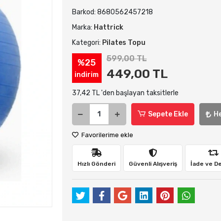
Barkod:
8680562457218
Marka:
Hattrick
Kategori:
Pilates Topu
599,00 TL
%25
449,00 TL
indirim
37,42 TL 'den başlayan taksitlerle
Sepete Ekle
H
Favorilerime ekle
Hızlı Gönderi
Güvenli Alışveriş
İade ve D