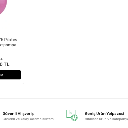
5 Pilates
cm+pompa
TL
0 TL
le
Güvenli Alışveriş
Geniş Ürün Yelpazesi
Güvenli ve kolay ödeme sistemi
Binlerce ürün ve kampany