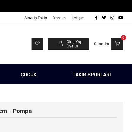
o Ücretsiz!
500 TL Üzeri Tüm Alışverişlerinizde Kargo
Sipariş Takip
Yardım
İletişim
0
Giriş Yap
Sepetim
Üye Ol
ÇOCUK
TAKIM SPORLARI
 cm + Pompa