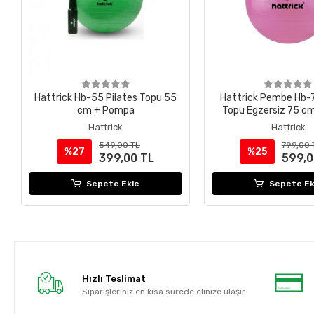
Hattrick Hb-55 Pilates Topu 55
Hattrick Pembe Hb-7
cm + Pompa
Topu Egzersiz 75 
Hattrick
Hattrick
549,00 TL
799,00 
%27
%25
399,00 TL
599,0
Sepete Ekle
Sepete Ek
Hızlı Teslimat
Siparişleriniz en kısa sürede elinize ulaşır.