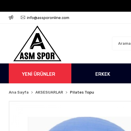
o Ücretsiz!
500 TL Üzeri Tüm Alışverişlerinizde Karg
info@assporonline.com
YENİ ÜRÜNLER
ERKEK
Ana Sayfa
AKSESUARLAR
Pilates Topu