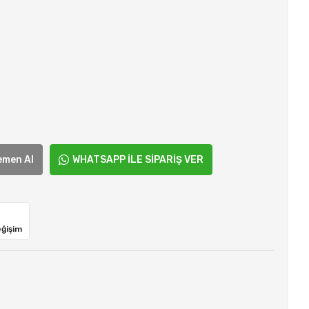
emen Al
WHATSAPP İLE SİPARİŞ VER
eğişim