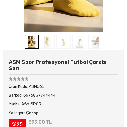
ASM Spor Profesyonel Futbol Çorabı
Sarı
Ürün Kodu:
ASM065
Barkod:
6676837744444
Marka:
ASM SPOR
Kategori:
Çorap
399,00 TL
%25