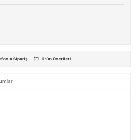
efonla Sipariş
Ürün Önerileri
umlar