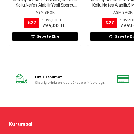
Kollu,Nefes Alabilir,Yeşil Sporcu
Kollu,Nefes Alabilir,S
Üstü
Üstü
ASM SPOR
ASM SPOR
1.099,00 TL
1.099,0
%27
%27
799,00 TL
799,0
Sepete Ekle
Sepete Ek
Hızlı Teslimat
Siparişleriniz en kısa sürede elinize ulaşır.
Kurumsal