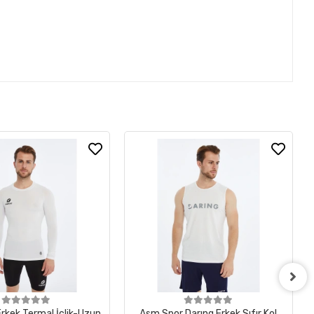
rkek Termal İçlik-Uzun
Asm Spor Darıng Erkek Sıfır Kol