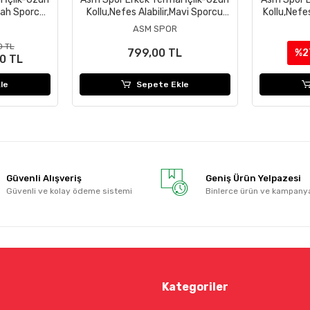
iyah Sporcu
Kollu,Nefes Alabilir,Mavi Sporcu
Kollu,Nefe
Üstü
ASM SPOR
0 TL
799,00 TL
%2
0 TL
le
Sepete Ekle
Güvenli Alışveriş
Geniş Ürün Yelpazesi
Güvenli ve kolay ödeme sistemi
Binlerce ürün ve kampany
Kategoriler