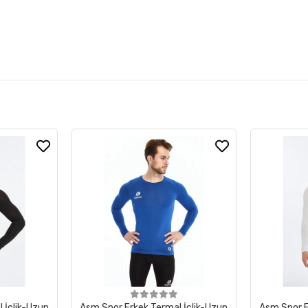
 İçlik-Uzun
Asm Spor Erkek Termal İçlik-Uzun
Asm Spor E