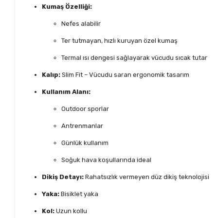
Kumaş Özelliği:
Nefes alabilir
Ter tutmayan, hızlı kuruyan özel kumaş
Termal ısı dengesi sağlayarak vücudu sıcak tutar
Kalıp:
Slim Fit – Vücudu saran ergonomik tasarım
Kullanım Alanı:
Outdoor sporlar
Antrenmanlar
Günlük kullanım
Soğuk hava koşullarında ideal
Dikiş Detayı:
Rahatsızlık vermeyen düz dikiş teknolojisi
Yaka:
Bisiklet yaka
Kol:
Uzun kollu