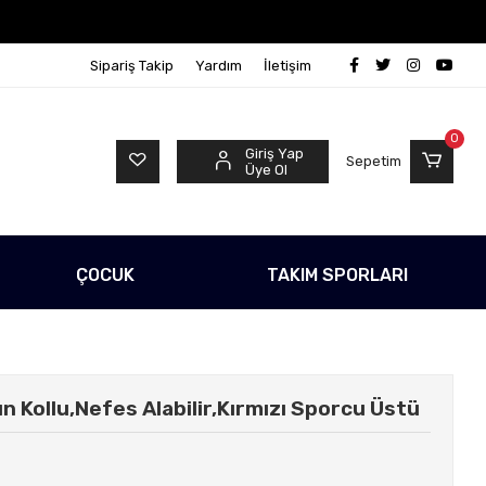
 Ücretsiz!
500 TL Üzeri Tüm Alışverişlerinizde Kargo 
Sipariş Takip
Yardım
İletişim
0
Giriş Yap
Sepetim
Üye Ol
ÇOCUK
TAKIM SPORLARI
 Kollu,Nefes Alabilir,Kırmızı Sporcu Üstü