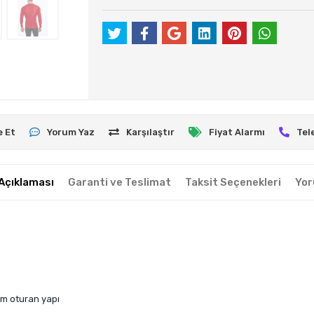
e Et
Yorum Yaz
Karşılaştır
Fiyat Alarmı
Tel
Açıklaması
Garanti ve Teslimat
Taksit Seçenekleri
Yor
am oturan yapı