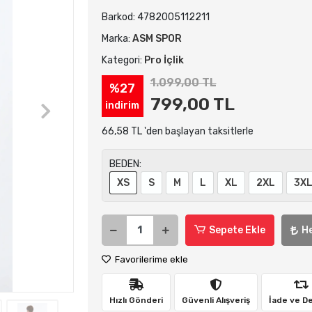
Barkod:
4782005112211
Marka:
ASM SPOR
Kategori:
Pro İçlik
1.099,00 TL
%27
799,00 TL
indirim
66,58 TL 'den başlayan taksitlerle
BEDEN:
XS
S
M
L
XL
2XL
3X
Sepete Ekle
H
Favorilerime ekle
Hızlı Gönderi
Güvenli Alışveriş
İade ve D