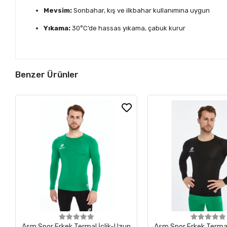
Mevsim:
Sonbahar, kış ve ilkbahar kullanımına uygun
Yıkama:
30°C’de hassas yıkama, çabuk kurur
Benzer Ürünler
Asm Spor Erkek Termal İçlik-Uzun
Asm Spor Erkek Termal