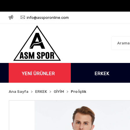
 Ücretsiz!
500 TL Üzeri Tüm Alışverişlerinizde Kargo
info@assporonline.com
YENİ ÜRÜNLER
ERKEK
Ana Sayfa
ERKEK
GİYİM
Pro İçlik