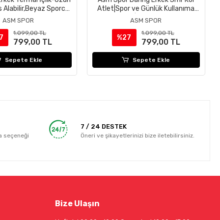
s Alabilir,Beyaz Sporcu
Atlet|Spor ve Günlük Kullanıma
Üstü
Uygun|Nefes Alabilir
ASM SPOR
ASM SPOR
Kumaş|Beyaz
1.099,00 TL
1.099,00 TL
7
%27
799,00 TL
799,00 TL
Sepete Ekle
Sepete Ekle
7 / 24 DESTEK
a seçeneği
Öneri ve şikayetlerinizi bize iletebilirsiniz.
Bize Ulaşın