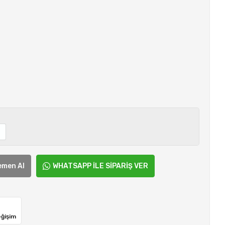
L
emen Al
WHATSAPP İLE SİPARİŞ VER
eğişim