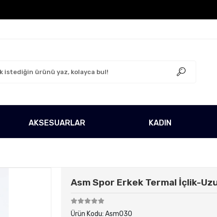
 Ücretsiz!
500 TL Üzeri Tüm Alışverişlerinizde Kargo
AKSESUARLAR
KADIN
Asm Spor Erkek Termal İçlik-Uzun
Ürün Kodu:
Asm030