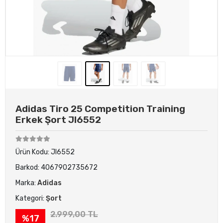
Adidas Tiro 25 Competition Training
Erkek Şort JI6552
Ürün Kodu:
JI6552
Barkod:
4067902735672
Marka:
Adidas
Kategori:
Şort
2.999,00 TL
%17