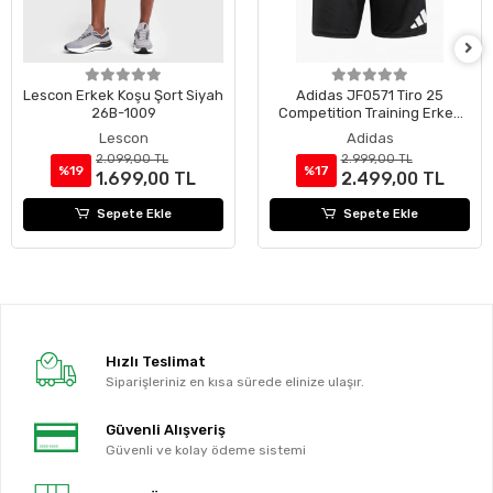
Lescon Erkek Koşu Şort Siyah
Adidas JF0571 Tiro 25
26B-1009
Competition Training Erkek
Şort JF0571
Lescon
Adidas
2.099,00 TL
2.999,00 TL
%19
%17
1.699,00 TL
2.499,00 TL
Sepete Ekle
Sepete Ekle
Hızlı Teslimat
Siparişleriniz en kısa sürede elinize ulaşır.
Güvenli Alışveriş
Güvenli ve kolay ödeme sistemi