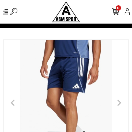
0
de Kargo Ücretsiz!
500 TL Üzeri Tüm Alışverişlerinizde Kargo Ücrets