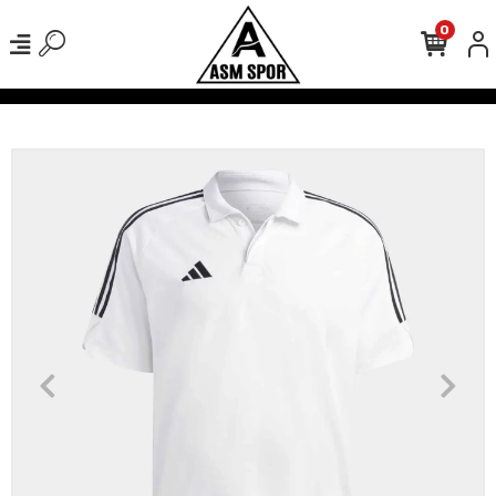
0
verişlerinizde Kargo Ücretsiz!
500 TL Üzeri Tüm Alışverişlerinizde 