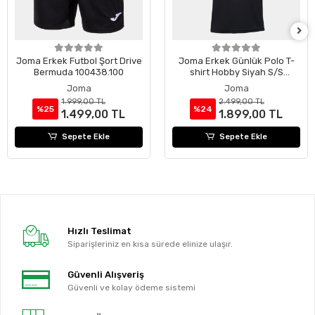
Joma Erkek Futbol Şort Drive
Joma Erkek Günlük Polo T-
Bermuda 100438.100
shirt Hobby Siyah S/S
100437.100
Joma
Joma
1.999,00 TL
2.499,00 TL
%25
%24
1.499,00 TL
1.899,00 TL
Sepete Ekle
Sepete Ekle
Hızlı Teslimat
Siparişleriniz en kısa sürede elinize ulaşır.
Güvenli Alışveriş
Güvenli ve kolay ödeme sistemi